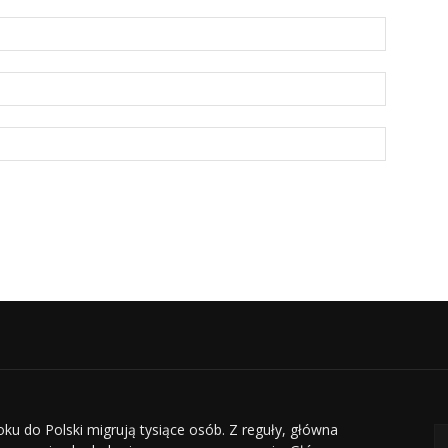
oku do Polski migrują tysiące osób. Z reguły, główna