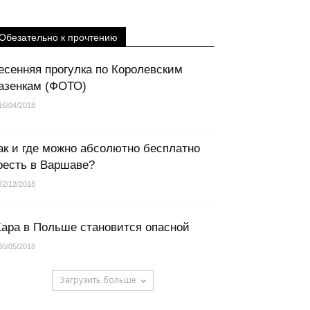
Обезательно к прочтению
есенняя прогулка по Королевским
азенкам (ФОТО)
16/04/2018
ак и где можно абсолютно бесплатно
оесть в Варшаве?
22/12/2018
ара в Польше становится опасной
30/05/2018
Загрузить больше