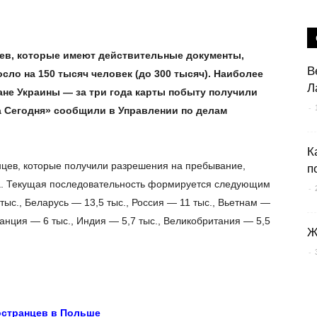
цев, которые имеют действительные документы,
В
о на 150 тысяч человек (до 300 тысяч). Наиболее
Л
не Украины — за три года карты побыту получили
-
а Сегодня» сообщили в Управлении по делам
К
нцев, которые получили разрешения на пребывание,
п
да. Текущая последовательность формируется следующим
-
тыс., Беларусь — 13,5 тыс., Россия — 11 тыс., Вьетнам —
Франция — 6 тыс., Индия — 5,7 тыс., Великобритания — 5,5
Ж
-
остранцев в Польше