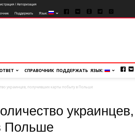
истрация / Авторизация
очник
Поддержать
Язык:
ОТВЕТ
СПРАВОЧНИК
ПОДДЕРЖАТЬ
ЯЗЫК:
тво украинцев, получивших карты побыту в Польше
количество украинцев
в Польше