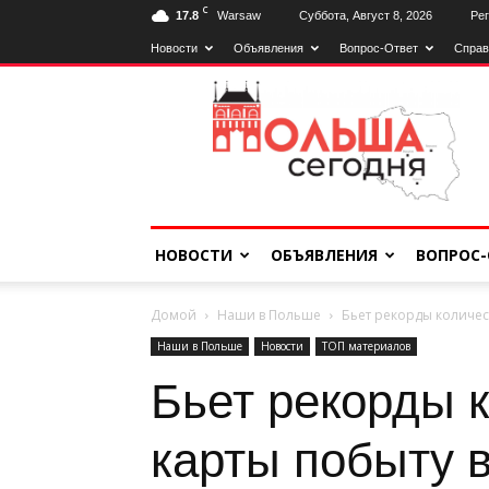
C
17.8
Warsaw
Суббота, Август 8, 2026
Рег
Новости
Объявления
Вопрос-Ответ
Справ
Польща
Сьогодні
НОВОСТИ
ОБЪЯВЛЕНИЯ
ВОПРОС-
Домой
Наши в Польше
Бьет рекорды количес
Наши в Польше
Новости
ТОП материалов
Бьет рекорды 
карты побыту 