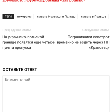
временного трудоустройства «Sas Logistic»
ТЕГИ
похороны
смерть іноземця в Польщі
смерть в Польше
Предыдущая статья
Следующая статья
На украинско-польской
Пограничники советуют
границе появятся еще четыре
временно не ездить через ПП
пункта пропуска
«Краковец»
ОСТАВЬТЕ ОТВЕТ