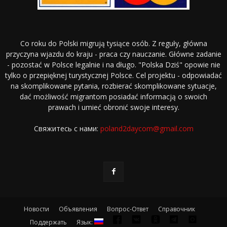
Co roku do Polski migrują tysiące osób. Z reguły, główna
przyczyna wjazdu do kraju - praca czy nauczanie. Główne zadanie
- pozostać w Polsce legalnie i na długo. "Polska Dziś" opowie nie
tylko o przepięknej turystycznej Polsce. Cel projektu - odpowiadać
na skomplikowane pytania, rozbierać skomplikowane sytuacje,
dać możliwość migrantom posiadać informacją o swoich
prawach i umieć obronić swoje interesy.
Свяжитесь с нами:
poland2daycom@gmail.com
Новости
Объявления
Вопрос-Ответ
Справочник
Поддержать
Язык: