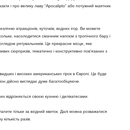
азати і про велику лаву “Apocalipto” або потужний маятник
безліччю атракціонів, куточків, водних ігор. Ви можете
асольки, насолодитися смачним напоєм з тропічного бару і
поглядом рятувальників. Це прекрасне місце, яке
ливих сюрпризів, тематично і конструктивно пов’язаних з
видших і високих американських гірок в Європі. Це буде
іон дійсно виглядає дуже багатообіцяюче.
них відрізняється своєю кухнею і делікатесами.
латите тільки за вхідний квиток. Далі можна розважатися
 кількість разів.