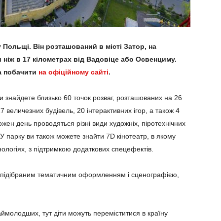
 Польщі. Вiн розташований в місті Затор, на
ш ніж в 17 кілометрах від Вадовіце або Освенциму.
на побачити
на офіційному сайті
.
ви знайдете близько 60 точок розваг, розташованих на 26
7 величезних будівель, 20 інтерактивних ігор, а також 4
ожен день проводяться різні види художніх, піротехнічних
У парку ви також можете знайти 7D кінотеатр, в якому
хнологіях, з підтримкою додаткових спецефектів.
но підібраним тематичним оформленням і сценографією,
ймолодших, тут діти можуть переміститися в країну