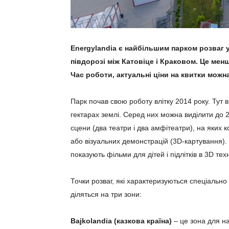
Energylandia є найбільшим парком розваг у
півдорозі між Катовіце і Краковом. Це мен
Час роботи, актуальні ціни на квитки мож
Парк почав свою роботу влітку 2014 року. Тут 
гектарах землі. Серед них можна виділити до 2
сцени (два театри і два амфітеатри), на яких к
або візуальних демонстрацій (3D-картування). 
показують фільми для дітей і підлітків в 3D те
Точки розваг, які характеризуються спеціаль
діляться на три зони:
Bajkolandia (казкова країна)
– це зона для на