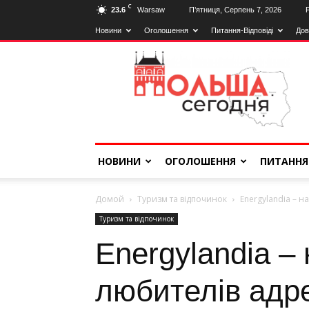
C
23.6
Warsaw
П’ятниця, Серпень 7, 2026
Новини
Оголошення
Питання-Відповіді
Дов
Польща
Сьогодні
НОВИНИ
ОГОЛОШЕННЯ
ПИТАННЯ
Домой
Туризм та відпочинок
Energylandia – 
Туризм та відпочинок
Energylandia –
любителів адр