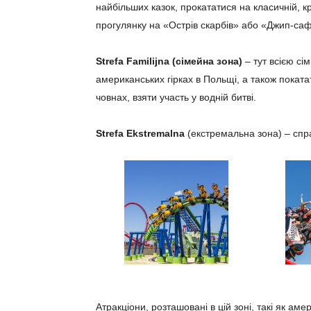
найбільших казок, прокататися на класичній, кр
прогулянку на «Острів скарбів» або «Джип-сафа
Strefa Familijna (сімейна зона)
– тут всією сі
американських гірках в Польщі, а також поката
човнах, взяти участь у водній битві.
Strefa Ekstremalna
(екстремальна зона) – спра
Атракціони, розташовані в цій зоні, такі як ам