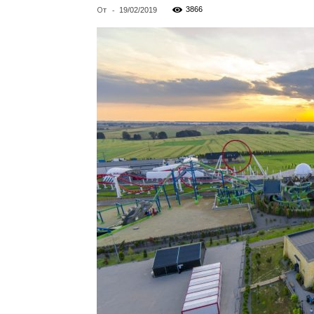
От
-
3866
19/02/2019