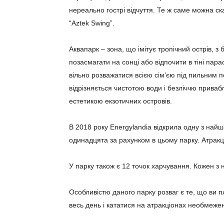
нереально гострі відчуття. Те ж саме можна ск
“Aztek Swing”.
Аквапарк – зона, що імітує тропічний острів, з 
позасмагати на сонці або відпочити в тіні пар
вільно розважатися всією сім’єю під пильним 
відрізняється чистотою води і безліччю приваб
естетикою екзотичних островів.
В 2018 року Energylandia відкрила одну з найш
одинадцята за рахунком в цьому парку. Атракц
У парку також є 12 точок харчування. Кожен з 
Особливістю даного парку розваг є те, що ви п
весь день і кататися на атракціонах необмежену