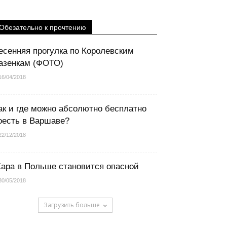
Обезательно к прочтению
есенняя прогулка по Королевским
азенкам (ФОТО)
16/04/2018
ак и где можно абсолютно бесплатно
оесть в Варшаве?
22/12/2018
ара в Польше становится опасной
30/05/2018
Загрузить больше