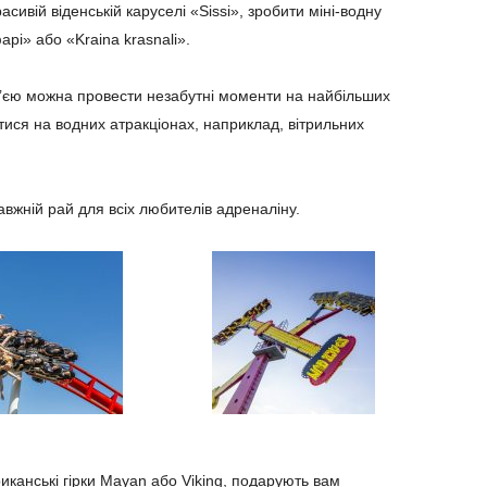
асивій віденській каруселі «Sissi», зробити міні-водну
рі» або «Kraina krasnali».
м’єю можна провести незабутні моменти на найбільших
тися на водних атракціонах, наприклад, вітрильних
вжній рай для всіх любителів адреналіну.
ериканські гірки Mayan або Viking, подарують вам