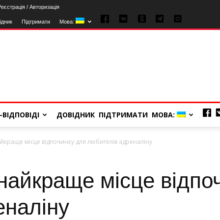
Реєстрація / Авторизація
ідник
Підтримати
Мова:
-ВІДПОВІДІ
ДОВІДНИК
ПІДТРИМАТИ
МОВА:
найкраще місце відпочинку для любителів адреналіну
 найкраще місце відпо
еналіну