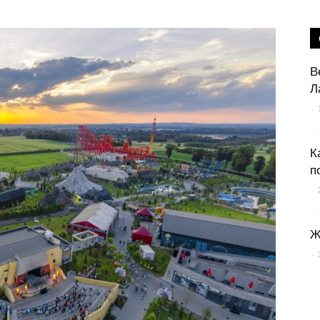
В
Л
-
К
п
-
Ж
-