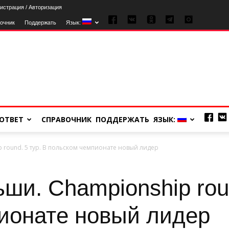
истрация / Авторизация
очник
Поддержать
Язык:
ОТВЕТ
СПРАВОЧНИК
ПОДДЕРЖАТЬ
ЯЗЫК:
p round. 5 тур. В польском чемпионате новый лидер
ьши. Championship roun
ионате новый лидер