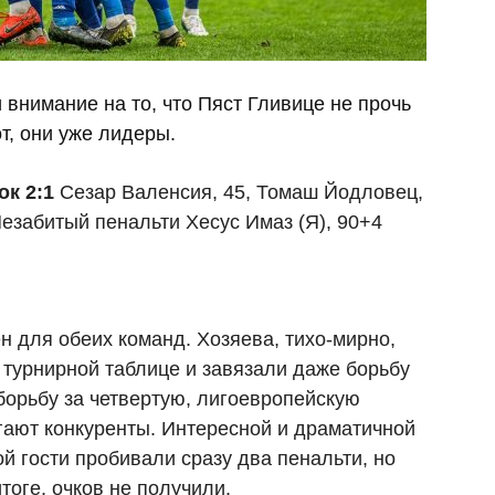
нимание на то, что Пяст Гливице не прочь
т, они уже лидеры.
ок 2:1
Сезар Валенсия, 45, Томаш Йодловец,
 Незабитый пенальти Хесус Имаз (Я), 90+4
н для обеих команд. Хозяева, тихо-мирно,
турнирной таблице и завязали даже борьбу
борьбу за четвертую, лигоевропейскую
ягают конкуренты. Интересной и драматичной
ой гости пробивали сразу два пенальти, но
итоге, очков не получили.