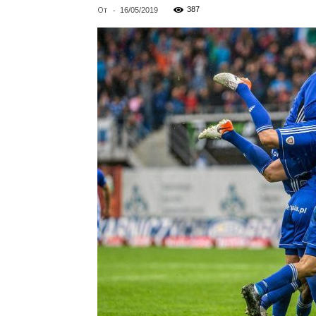
От
-
387
16/05/2019