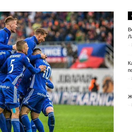
В
Л
-
К
п
-
Ж
-