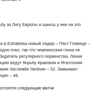
бу за Лигу Европы и шансы у нее на это
та в
Extraklasa
новый лидер – Пяст Гливице –
одно очко, так что чемпионская гонка не
обедитель регулярного первенства, Лехия
зицию ведут борьбу Краковия и Ягеллония
 также Заглембе Люблин – 52. Замыкают
цин – 48.
остоятся следующие матчи