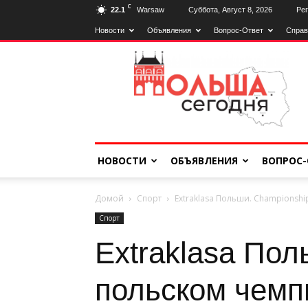
C
22.1
Warsaw
Суббота, Август 8, 2026
Рег
Новости
Объявления
Вопрос-Ответ
Справ
Польща
Сьогодні
НОВОСТИ
ОБЪЯВЛЕНИЯ
ВОПРОС-
Домой
Спорт
Extraklasa Польши. Championshi
Спорт
Extraklasa Пол
польском чемп