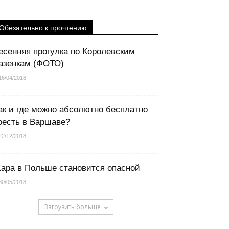
Обезательно к прочтению
есенняя прогулка по Королевским
азенкам (ФОТО)
16/04/2018
ак и где можно абсолютно бесплатно
оесть в Варшаве?
22/12/2018
ара в Польше становится опасной
30/05/2018
Загрузить больше