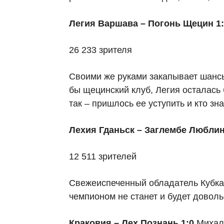
Легия Варшава – Погонь Щецин 1:
26 233 зрителя
Своими же руками закапывает шанс
бы щецинский клуб, Легия осталась 
так – пришлось ее уступить и кто зн
Лехия Гданьск – Заглембе Люблин
12 511 зрителей
Свежеиспеченный обладатель Кубка 
чемпионом не станет и будет доволь
Краковия – Лех Познань 1:0
Михал 