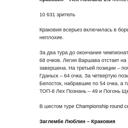
10 631 зритель
Краковия всерьез включилась в борь
неплохие.
За два тура до окончания чемпиона
68 очков. Легия Варшава отстает на 
завершена. На третьей позиции – п
Гданьск – 64 очка. За четвертую по
Белосток, набравшие по 54 очка, а
ТОП-8 Лех Познань – 49 и Погонь Ще
В шестом туре
Championship
round
с
Заглембе Люблин – Краковия