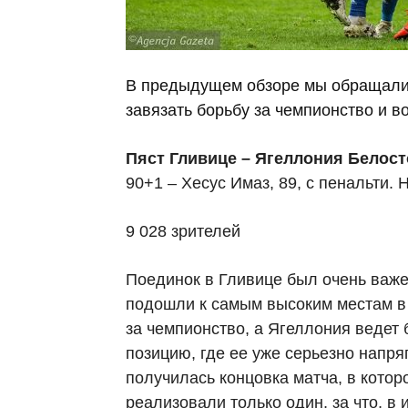
В предыдущем обзоре мы обращали в
завязать борьбу за чемпионство и во
Пяст Гливице – Ягеллония Белост
90+1 – Хесус Имаз, 89, с пенальти.
9 028 зрителей
Поединок в Гливице был очень важе
подошли к самым высоким местам в 
за чемпионство, а Ягеллония ведет 
позицию, где ее уже серьезно напр
получилась концовка матча, в котор
реализовали только один, за что, в 