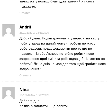
залишусь у польщі буду дуже вдячний як хтось
підкажете.
Ответить
Andrii
23/11/2020 at 23/11/2020
Добрий день. Подав документи у вересні на карту
побиту зараз на даний момент роботи не має ,
роботодавець подав документи про те що не
працюю. Чи обов’язково потрібно робити нове
запрошення щоб змінити роботодавця? Чи можна не
робити? Якщо днів не має для того щоб зробити нове
запрошення?
Ответить
Nina
16/12/2020 at 16/12/2020
Доброго дня .
Хотіла б запитати , що робити .