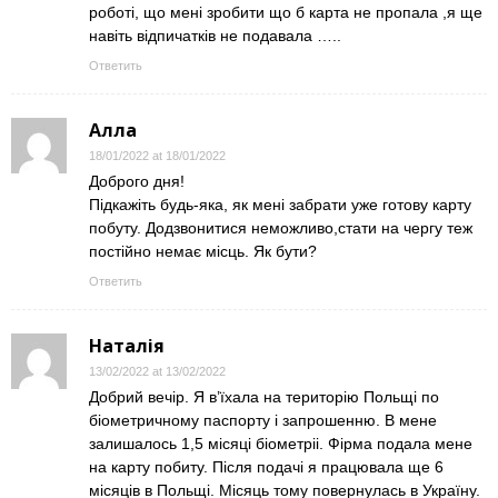
роботі, що мені зробити що б карта не пропала ,я ще
навіть відпичатків не подавала …..
Ответить
Алла
18/01/2022 at 18/01/2022
Доброго дня!
Підкажіть будь-яка, як мені забрати уже готову карту
побуту. Додзвонитися неможливо,стати на чергу теж
постійно немає місць. Як бути?
Ответить
Наталія
13/02/2022 at 13/02/2022
Добрий вечір. Я в’їхала на територію Польщі по
біометричному паспорту і запрошенню. В мене
залишалось 1,5 місяці біометріі. Фірма подала мене
на карту побиту. Після подачі я працювала ще 6
місяців в Польщі. Місяць тому повернулась в Україну.