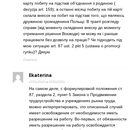
карту побиту на підставі об’єднання з родиною (
decyzja art. 159), в останні місяці побиту на тій карті
склала внесок на побит на підставі того, що являюсь
дружиною громадянина Польщі. В тракті розгляду
справи (від моменту складення внеску до моменту
отримання рішення Воєводи) чи можу як і раніше
працювати без дозволу на працю? Чи підходить під
мою ситуацію art. 87 ust. 2 pkt 5 (ustawa o promocji
rynku)? Дякую
Ответить
Ekaterina
07/01/2019 at 07/01/2019
На самом деле, с формулировкой положения ст.
87, раздела 2, пункт 5 Закона о Продвижении
трудоустройства и учреждениях рынка труда,
можно интерпретировать, что описанный случай
имеет освобождение от необходимости иметь
разрешение на работу. Во-первых, от обязанности
иметь разрешение на работу освобождается