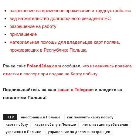
разрешение на временное проживание и трудоустройство
вид на жительство долгосрочного резидента ЕС
разрешение на работу
приглашение
материальная помощь для владельцев карт поляка,
проживающих в Республике Польша
Ранее сайт
Poland2day.com
сообщал,
что изменились правила
отметки в паспорт при подаче на Карту побыту
.
Подписывайтесь на наш
канал в Telegram
и следите за
новостями Польши!
ТЕГИ
иностранцы в Польше
как получить карту побыту
карта побуту
карта побыту в Польше
легализация пребывания
украинцы в Польше
управление по делам иностранцев