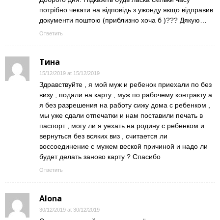
потрібно чекати на відповідь з ужонду якщо відправив
документи поштою (приблизно хоча б )??? Дякую…
Ответить
Тина
15/12/2019 at 15/12/2019
Здравствуйте , я мой муж и ребенок приехали по без
визу , подали на карту , муж по рабочему контракту а
я без разрешения на работу сижу дома с ребенком ,
мы уже сдали отпечатки и нам поставили печать в
паспорт , могу ли я уехать на родину с ребенком и
вернуться без всяких виз , считается ли
воссоединение с мужем веской причиной и надо ли
будет делать заново карту ? Спасибо
Ответить
Alona
30/12/2019 at 30/12/2019