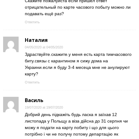
Скажите пожалуйста если пришёл ответ
отрицательный по карте часового побыту можно ли
подавать ещё раз?
Ответить
Наталия
04/05/2020 at 04/05/2020
Здраствуйте.скажите.у меня есть карта тимчасового
биту.связы с карантином я сижу дома на
Украини.если я буду 3-4 месеца мне не анулируют
карту?
Ответить
Василь
19/07/2020 at 19/07/2020
Добрий день підкажіть будь ласка я заїхав 12
листопада у Польщу а віза дійсна до 31 серпня чи
можу я подати на карту побиту і що для цього
потрібно і чи не получу потому департацію як