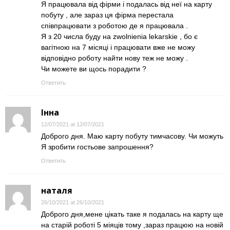
Я працювала від фірми і подалась від неї на карту
побуту , але зараз ця фірма перестала
співпрацювати з роботою де я працювала .
Я з 20 числа буду на zwolnienia lekarskie , бо є
вагітною на 7 місяці і працювати вже не можу
відповідно роботу найти нову теж не можу .
Чи можете ви щось порадити ?
Ответить
Інна
12/07/2021 at 12/07/2021
Доброго дня. Маю карту побуту тимчасову. Чи можуть
Я зробити гостьове запрошення?
Ответить
наталя
26/10/2021 at 26/10/2021
Доброго дня,мене цікать таке я подалась на карту ще
на старій роботі 5 міяців тому ,зараз працюю на новій