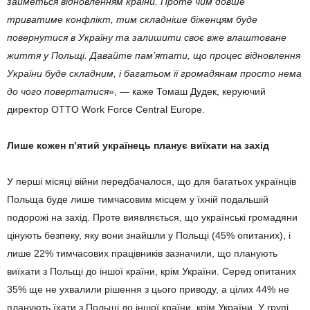
займеться відновленням країни. Проте чим довше
триватиме конфлікт, тим складніше біженцям буде
повернутися в Україну та залишити своє вже влаштоване
життя у Польщі. Давайте пам’ятати, що процес відновлення
України буде складним, і багатьом її громадянам просто нема
до чого повертатися
», — каже Томаш Дудек, керуючий
директор OTTO Work Force Central Europe.
Лише кожен п’ятий українець планує виїхати на захід
У перші місяці війни передбачалося, що для багатьох українців
Польща буде лише тимчасовим місцем у їхній подальшій
подорожі на захід. Проте виявляється, що українські громадяни
цінують безпеку, яку вони знайшли у Польщі (45% опитаних), і
лише 22% тимчасових працівників зазначили, що планують
виїхати з Польщі до іншої країни, крім України. Серед опитаних
35% ще не ухвалили рішення з цього приводу, а цілих 44% не
планують їхати з Польщі до іншої країни, крім України. У групі