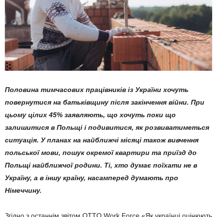
Половина тимчасових працівників із України хочуть
повернутися на батьківщину після закінчення війни. При
цьому цілих 45% заявляють, що хочуть поки що
залишитися в Польщі і подивитися, як розвиватиметься
ситуація. У планах на найближчі місяці також вивчення
польської мови, пошук окремої квартири та приїзд до
Польщі найближчої родини. Ті, хто думає поїхати не в
Україну, а в іншу країну, насамперед думають про
Німеччину.
Згідно з останнім звітом OTTO Work Force «Як українці оцінюють