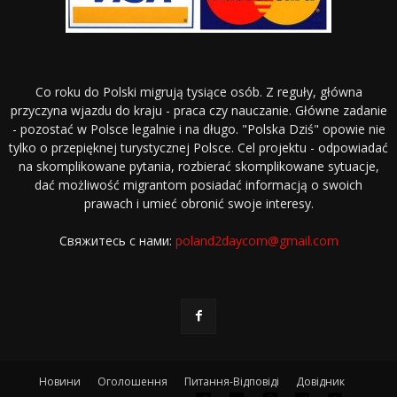
Co roku do Polski migrują tysiące osób. Z reguły, główna
przyczyna wjazdu do kraju - praca czy nauczanie. Główne zadanie
- pozostać w Polsce legalnie i na długo. "Polska Dziś" opowie nie
tylko o przepięknej turystycznej Polsce. Cel projektu - odpowiadać
na skomplikowane pytania, rozbierać skomplikowane sytuacje,
dać możliwość migrantom posiadać informacją o swoich
prawach i umieć obronić swoje interesy.
Свяжитесь с нами:
poland2daycom@gmail.com
Новини
Оголошення
Питання-Відповіді
Довідник