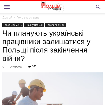
Домой
Головне за день
Головне за день
Нашi у Польшi
Работа та бiзнес
Чи планують українські
працівники залишатися у
Польщі після закінчення
війни?
От
-
356
04/01/2023