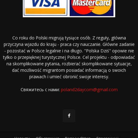
Co roku do Polski migrują tysiące osób. Z reguły, główna
przyczyna wjazdu do kraju - praca czy nauczanie. Główne zadanie
- pozostać w Polsce legalnie i na długo. "Polska Dziś" opowie nie
tylko o przepięknej turystycznej Polsce. Cel projektu - odpowiadać
na skomplikowane pytania, rozbierać skomplikowane sytuacje,
dać możliwość migrantom posiadać informacją o swoich
prawach i umieć obronić swoje interesy.
Свяжитесь с нами:
poland2daycom@gmail.com