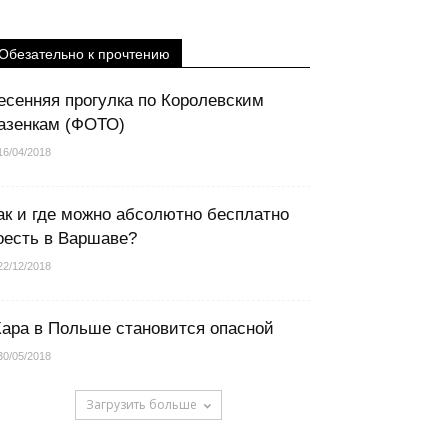
Обезательно к прочтению
есенняя прогулка по Королевским
азенкам (ФОТО)
16/04/2018
ак и где можно абсолютно бесплатно
оесть в Варшаве?
22/12/2018
ара в Польше становится опасной
30/05/2018
Загрузить больше