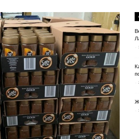
В
Л
-
К
п
-
Ж
-