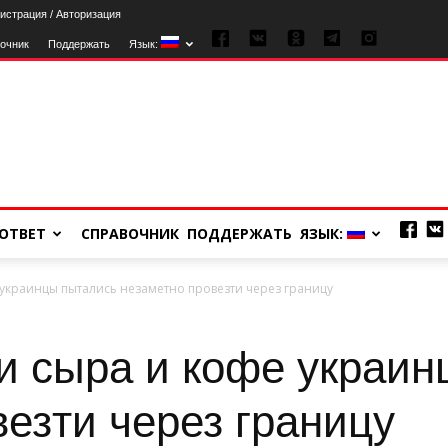
истрация / Авторизация
очник
Поддержать
Язык:
ОТВЕТ
СПРАВОЧНИК
ПОДДЕРЖАТЬ
ЯЗЫК:
 украинцы пытались незаметно провезти через границу
и сыра и кофе украин
езти через границу