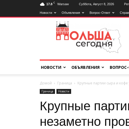
C
17.8
Warsaw
Суббота, Август 8, 2026
Рег
Новости
Объявления
Вопрос-Ответ
Справ
Польща
Сьогодні
НОВОСТИ
ОБЪЯВЛЕНИЯ
ВОПРОС-
Домой
Граница
Крупные партии сыра и кофе
Граница
Новости
Крупные парти
незаметно пров