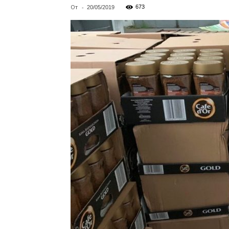
От
-
673
20/05/2019