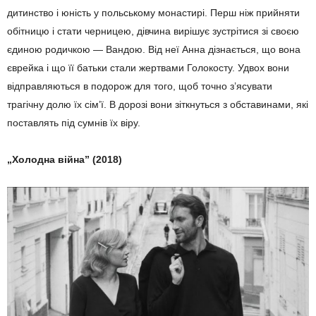
дитинство і юність у польському монастирі. Перш ніж прийняти
обітницю і стати черницею, дівчина вирішує зустрітися зі своєю
єдиною родичкою — Вандою. Від неї Анна дізнається, що вона
єврейка і що її батьки стали жертвами Голокосту. Удвох вони
відправляються в подорож для того, щоб точно з’ясувати
трагічну долю їх сім’ї. В дорозі вони зіткнуться з обставинами, які
поставлять під сумнів їх віру.
„Холодна війна” (2018)