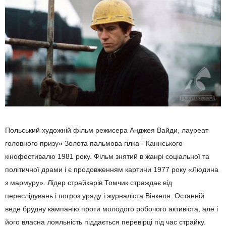
Польський художній фільм режисера Анджея Вайди, лауреат
головного призу» Золота пальмова гілка ” Каннського
кінофестивалю 1981 року. Фільм знятий в жанрі соціальної та
політичної драми і є продовженням картини 1977 року «Людина
з мармуру». Лідер страйкарів Томчик страждає від
переслідувань і погроз уряду і журналіста Вінкеля. Останній
веде брудну кампанію проти молодого робочого активіста, але і
його власна лояльність піддається перевірці під час страйку.