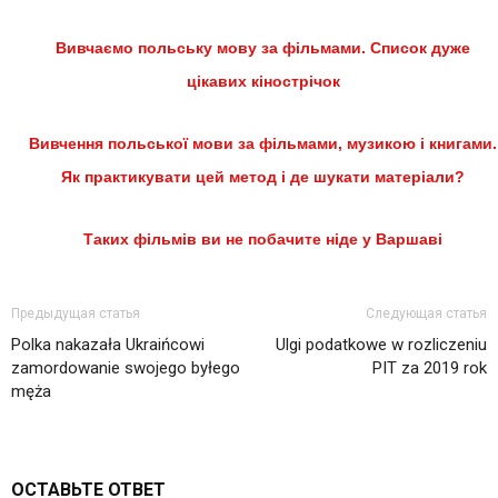
Вивчаємо польську мову за фільмами. Список дуже
цікавих кінострічок
Вивчення польської мови за фільмами, музикою і книгами.
Як практикувати цей метод і де шукати матеріали?
Таких фільмів ви не побачите ніде у Варшаві
Предыдущая статья
Следующая статья
Polka nakazała Ukraińcowi
Ulgi podatkowe w rozliczeniu
zamordowanie swojego byłego
PIT za 2019 rok
męża
ОСТАВЬТЕ ОТВЕТ