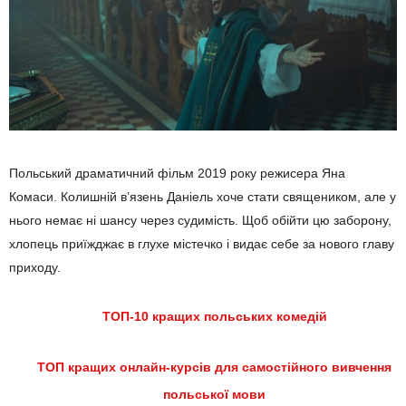
Польський драматичний фільм 2019 року режисера Яна
Комаси. Колишній в’язень Даніель хоче стати священиком, але у
нього немає ні шансу через судимість. Щоб обійти цю заборону,
хлопець приїжджає в глухе містечко і видає себе за нового главу
приходу.
ТОП-10 кращих польських комедій
ТОП кращих онлайн-курсів для самостійного вивчення
польської мови