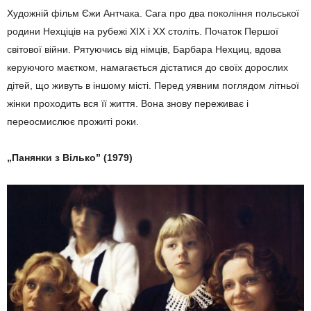
Художній фільм Єжи Антчака. Сага про два покоління польської
родини Нехціців на рубежі XIX і XX століть. Початок Першої
світової війни. Рятуючись від німців, Барбара Нехциц, вдова
керуючого маєтком, намагається дістатися до своїх дорослих
дітей, що живуть в іншому місті. Перед уявним поглядом літньої
жінки проходить вся її життя. Вона знову переживає і
переосмислює прожиті роки.
„Панянки з Вілько” (1979)