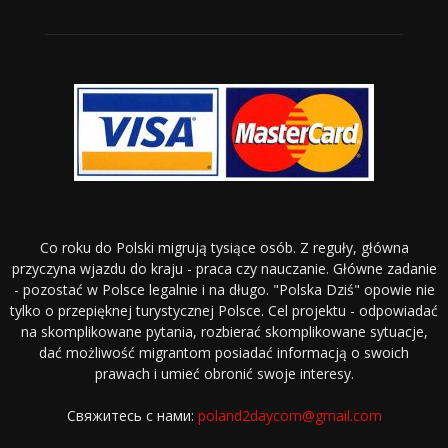
Co roku do Polski migrują tysiące osób. Z reguły, główna
przyczyna wjazdu do kraju - praca czy nauczanie. Główne zadanie
- pozostać w Polsce legalnie i na długo. "Polska Dziś" opowie nie
tylko o przepięknej turystycznej Polsce. Cel projektu - odpowiadać
na skomplikowane pytania, rozbierać skomplikowane sytuacje,
dać możliwość migrantom posiadać informacją o swoich
prawach i umieć obronić swoje interesy.
Свяжитесь с нами:
poland2daycom@gmail.com