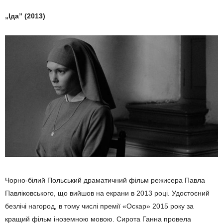
„Іда” (2013)
Чорно-білий Польський драматичний фільм режисера Павла
Павліковського, що вийшов на екрани в 2013 році. Удостоєний
безлічі нагород, в тому числі премії «Оскар» 2015 року за
кращий фільм іноземною мовою. Сирота Ганна провела