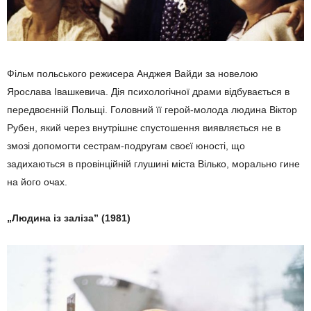
Фільм польського режисера Анджея Вайди за новелою
Ярослава Івашкевича. Дія психологічної драми відбувається в
передвоєнній Польщі. Головний її герой-молода людина Віктор
Рубен, який через внутрішнє спустошення виявляється не в
змозі допомогти сестрам-подругам своєї юності, що
задихаються в провінційній глушині міста Вілько, морально гине
на його очах.
„Людина із заліза” (1981)