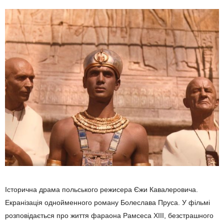
Історична драма польського режисера Єжи Кавалеровича.
Екранізація однойменного роману Болеслава Пруса. У фільмі
розповідається про життя фараона Рамсеса XIII, безстрашного