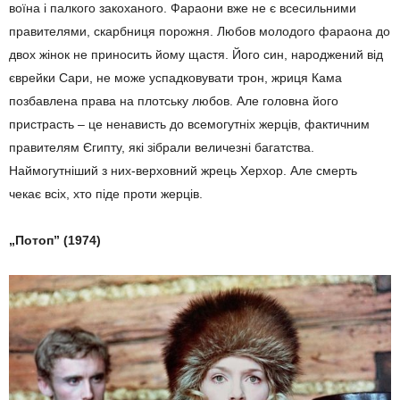
воїна і палкого закоханого. Фараони вже не є всесильними
правителями, скарбниця порожня. Любов молодого фараона до
двох жінок не приносить йому щастя. Його син, народжений від
єврейки Сари, не може успадковувати трон, жриця Кама
позбавлена права на плотську любов. Але головна його
пристрасть – це ненависть до всемогутніх жерців, фактичним
правителям Єгипту, які зібрали величезні багатства.
Наймогутніший з них-верховний жрець Херхор. Але смерть
чекає всіх, хто піде проти жерців.
„Потоп” (1974)