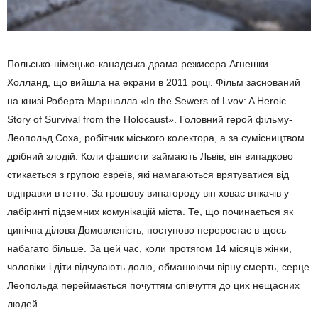
Польсько-німецько-канадська драма режисера Агнешки
Холланд, що вийшла на екрани в 2011 році. Фільм заснований
на книзі Роберта Маршалла «In the Sewers of Lvov: A Heroic
Story of Survival from the Holocaust». Головний герой фільму-
Леопольд Соха, робітник міського колектора, а за сумісництвом
дрібний злодій. Коли фашисти займають Львів, він випадково
стикається з групою євреїв, які намагаються врятуватися від
відправки в гетто. За грошову винагороду він ховає втікачів у
лабіринті підземних комунікацій міста. Те, що починається як
цинічна ділова Домовленість, поступово переростає в щось
набагато більше. За цей час, коли протягом 14 місяців жінки,
чоловіки і діти відчувають долю, обманюючи вірну смерть, серце
Леопольда переймається почуттям співчуття до цих нещасних
людей.