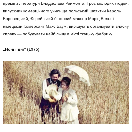
премії з літератури Владислава Реймонта. Троє молодих людей,
випускник комерційного училища польський шляхтич Кароль
Боровецький, Єврейський біржовий маклер Моріц Вельт і
німецький Комерсант Макс Баум, вирішують організувати власну
справу — побудувати найбільшу в місті ткацьку фабрику.
„Ночі і дні” (1975)