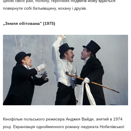
ціною своїх ран, полону, героїчних подвигів йому вдається
повернути собі батьківщину, кохану і друзів.
„Земля обітована” (1975)
Кінофільм польського режисера Анджея Вайди, знятий в 1974
році. Екранізація однойменного роману лауреата Нобелівської