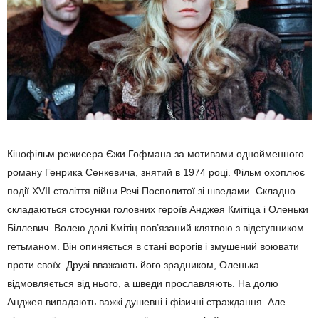
Кінофільм режисера Єжи Гофмана за мотивами однойменного
роману Генрика Сенкевича, знятий в 1974 році. Фільм охоплює
події XVII століття війни Речі Посполитої зі шведами. Складно
складаються стосунки головних героїв Анджея Кмітіца і Оленьки
Біллевич. Волею долі Кмітіц пов’язаний клятвою з відступником
гетьманом. Він опиняється в стані ворогів і змушений воювати
проти своїх. Друзі вважають його зрадником, Оленька
відмовляється від нього, а шведи прославляють. На долю
Анджея випадають важкі душевні і фізичні страждання. Але