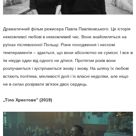
Драматичний фільм режисера Павла Павліковського. Це історія
неможливої любові в неможливий час. Вони знайомляться на
руїнах післявоєнної Польщі. Різне походження і несхожі
темпераменти – здається, що вони абсолютно не сумісні. І все ж
їм нікуди один від одного не дітися. Протягом років вони
розлучаються і зустрічаються знову і знову. На шляху їх любові
встають політика, мінливості долі і їх власні недоліки, але ніщо
не в силах розірвати зв’язок двох сердець.
„Тіло Христове” (2019)