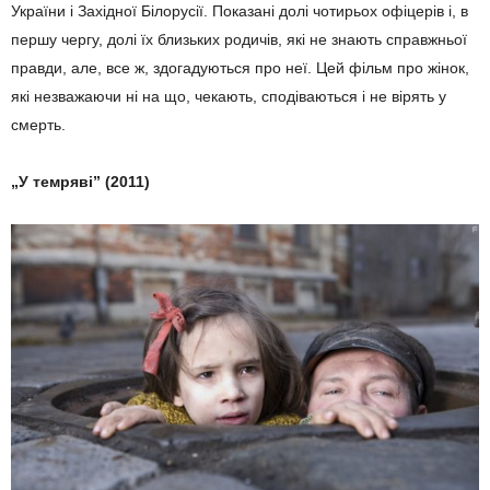
України і Західної Білорусії. Показані долі чотирьох офіцерів і, в
першу чергу, долі їх близьких родичів, які не знають справжньої
правди, але, все ж, здогадуються про неї. Цей фільм про жінок,
які незважаючи ні на що, чекають, сподіваються і не вірять у
смерть.
„У темряві” (2011)