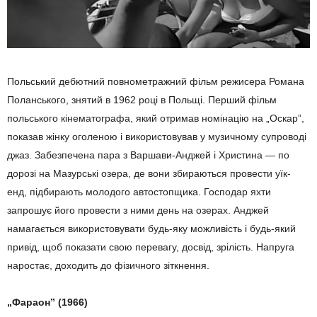
Польський дебютний повнометражний фільм режисера Романа
Поланського, знятий в 1962 році в Польщі. Перший фільм
польського кінематографа, який отримав номінацію на „Оскар”,
показав жінку оголеною і використовував у музичному супроводі
джаз. Забезпечена пара з Варшави-Анджей і Христина — по
дорозі на Мазурські озера, де вони збираються провести уїк-
енд, підбирають молодого автостопщика. Господар яхти
запрошує його провести з ними день на озерах. Анджей
намагається використовувати будь-яку можливість і будь-який
привід, щоб показати свою перевагу, досвід, зрілість. Напруга
наростає, доходить до фізичного зіткнення.
„Фараон” (1966)