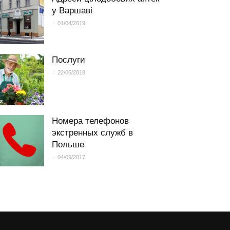
у Варшаві
-
01/04/2019
Послуги
-
22/06/2018
Номера телефонов
экстренных служб в
Польше
-
04/09/2017