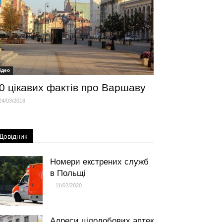
iдео
0 цікавих фактів про Варшаву
24/03/2018
Довідник
Номери екстрених служб
в Польщі
-
11/02/2020
Адреси цілодобових аптек