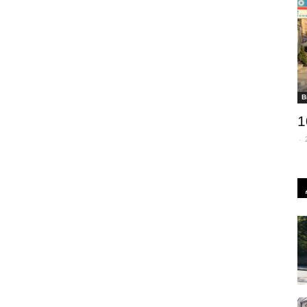
В
1
-