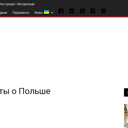
Реєстрація / Авторизація
ідник
Підтримати
Мова:
кты о Польше