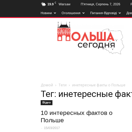
C
19.9
Warsaw
П’ятниця, Серпень 7, 2026
Новини
Оголошення
Питання-Відповіді
Дов
Польща
Сьогодні
Домой
Теги
инетересные факты о Польше
Тег: инетересные фа
Вiдео
10 интересных фактов о
Польше
-
15/03/2017