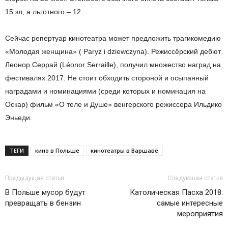
15 зл, а льготного – 12.
Сейчас репертуар кинотеатра может предложить трагикомедию
«Молодая женщина» ( Paryż i dziewczyna). Режиссёрский дебют
Леонор Серрай (Léonor Serraille), получил множество наград на
фестивалях 2017. Не стоит обходить стороной и осыпанный
наградами и номинациями (среди которых и номинация на
Оскар) фильм «О теле и Душе» венгерского режиссера Ильдико
Эньеди.
ТЕГИ
кино в Польше
кинотеатры в Варшаве
Предыдущая статья
Следующая статья
В Польше мусор будут
Католическая Пасха 2018:
превращать в бензин
самые интересные
мероприятия