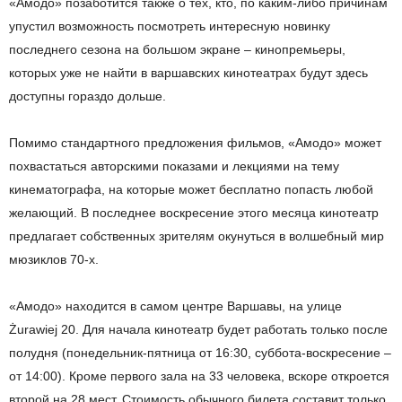
«Амодо» позаботится также о тех, кто, по каким-либо причинам
упустил возможность посмотреть интересную новинку
последнего сезона на большом экране – кинопремьеры,
которых уже не найти в варшавских кинотеатрах будут здесь
доступны гораздо дольше.
Помимо стандартного предложения фильмов, «Амодо» может
похвастаться авторскими показами и лекциями на тему
кинематографа, на которые может бесплатно попасть любой
желающий. В последнее воскресение этого месяца кинотеатр
предлагает собственных зрителям окунуться в волшебный мир
мюзиклов 70-х.
«Амодо» находится в самом центре Варшавы, на улице
Żurawiej 20. Для начала кинотеатр будет работать только после
полудня (понедельник-пятница от 16:30, суббота-воскресение –
от 14:00). Кроме первого зала на 33 человека, вскоре откроется
второй на 28 мест. Стоимость обычного билета составит только