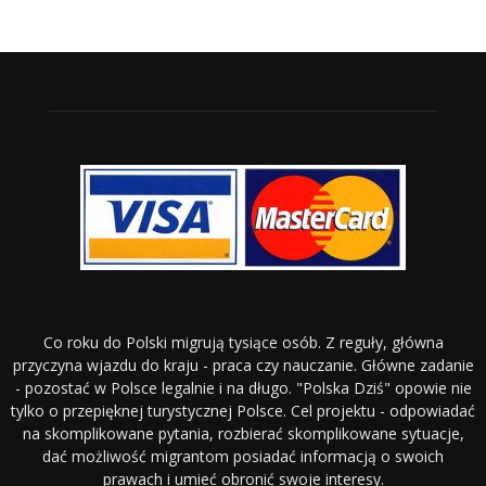
Co roku do Polski migrują tysiące osób. Z reguły, główna
przyczyna wjazdu do kraju - praca czy nauczanie. Główne zadanie
- pozostać w Polsce legalnie i na długo. "Polska Dziś" opowie nie
tylko o przepięknej turystycznej Polsce. Cel projektu - odpowiadać
na skomplikowane pytania, rozbierać skomplikowane sytuacje,
dać możliwość migrantom posiadać informacją o swoich
prawach i umieć obronić swoje interesy.