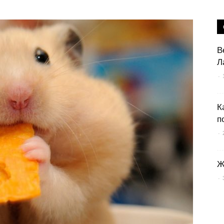
В
Л
-
К
п
-
Ж
-