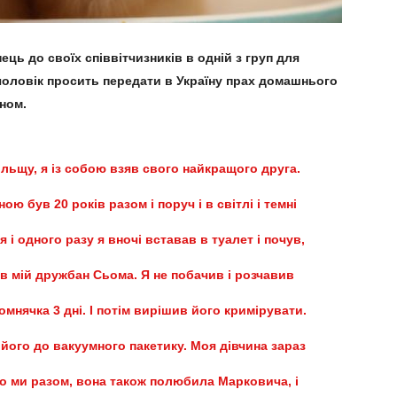
ць до своїх співвітчизників в одній з груп для
чоловік просить передати в Україну прах домашнього
ном.
ольщу, я із собою взяв свого найкращого друга.
ю був 20 років разом і поруч і в світлі і темні
 і одного разу я вночі вставав в туалет і почув,
ув мій дружбан Сьома. Я не побачив і розчавив
омнячка 3 дні. І потім вирішив його кримірувати.
 його до вакуумного пакетику. Моя дівчина зараз
 що ми разом, вона також полюбила Марковича, і