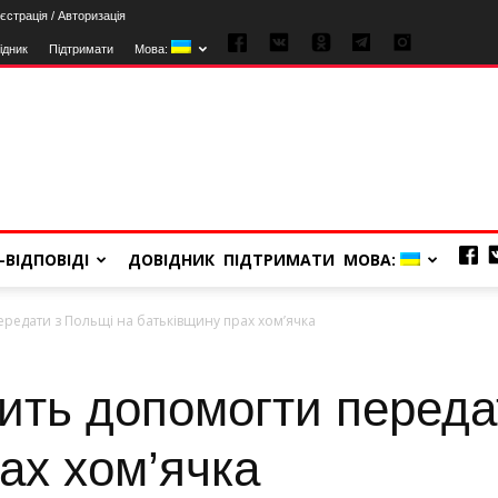
єстрація / Авторизація
ідник
Підтримати
Мова:
-ВІДПОВІДІ
ДОВІДНИК
ПІДТРИМАТИ
МОВА:
ередати з Польщі на батьківщину прах хом’ячка
ить допомогти переда
ах хом’ячка