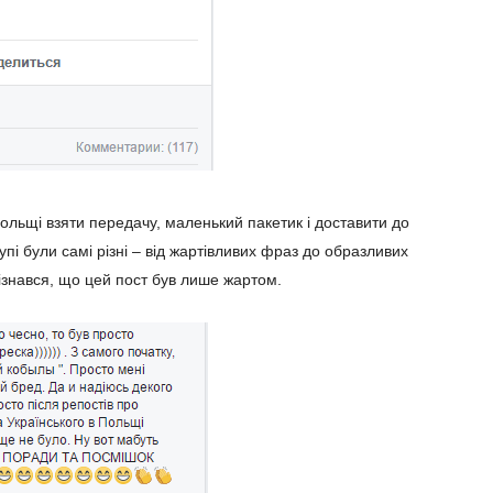
Польщі взяти передачу, маленький пакетик і доставити до
упі були самі різні – від жартівливих фраз до образливих
зізнався, що цей пост був лише жартом.