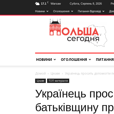
C
17.1
Warsaw
Субота, Серпень 8, 2026
Ре
Новини
Оголошення
Питання-Відповіді
Дов
Польща
Сьогодні
НОВИНИ
ОГОЛОШЕННЯ
ПИТАННЯ
Домой
Цiкаве
Українець просить допомогти п
Цiкаве
ТОП матерiалiв
Українець прос
батьківщину пр