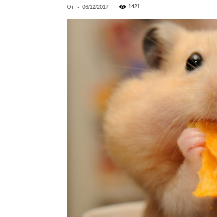
От
-
1421
06/12/2017