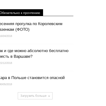
Обезательно к прочтению
есенняя прогулка по Королевским
азенкам (ФОТО)
16/04/2018
ак и где можно абсолютно бесплатно
оесть в Варшаве?
22/12/2018
ара в Польше становится опасной
30/05/2018
Загрузить больше