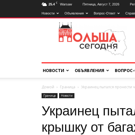
C
25.4
Warsaw
Пятница, Август 7, 2026
Рег
Новости
Объявления
Вопрос-Ответ
Справ
Польща
Сьогодні
НОВОСТИ
ОБЪЯВЛЕНИЯ
ВОПРОС-
Домой
Граница
Украинец пытался пронести ч
Граница
Новости
Украинец пыта
крышку от бага