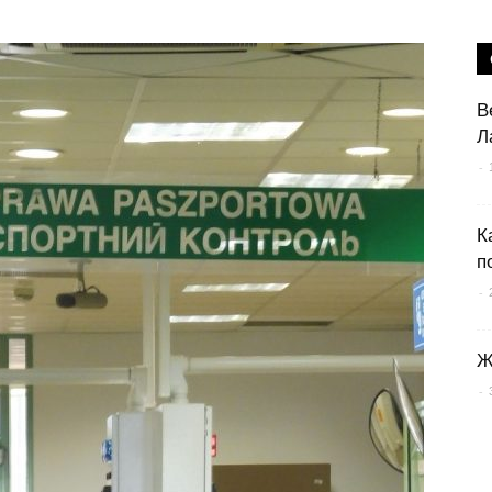
В
Л
-
К
п
-
Ж
-