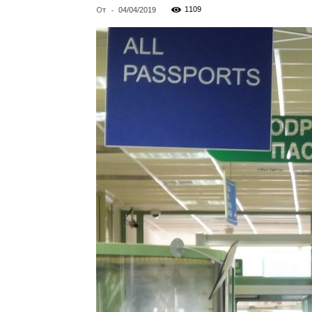
От
-
1109
04/04/2019