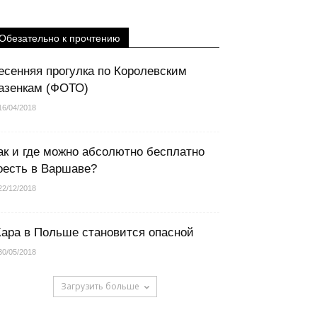
Обезательно к прочтению
есенняя прогулка по Королевским
азенкам (ФОТО)
16/04/2018
ак и где можно абсолютно бесплатно
оесть в Варшаве?
22/12/2018
ара в Польше становится опасной
30/05/2018
Загрузить больше