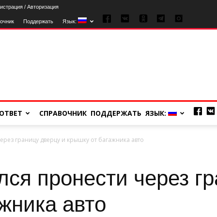
истрация / Авторизация
очник
Поддержать
Язык:
ОТВЕТ
СПРАВОЧНИК
ПОДДЕРЖАТЬ
ЯЗЫК:
ерез границу дверцу и крышку от багажника авто
лся пронести через гр
жника авто