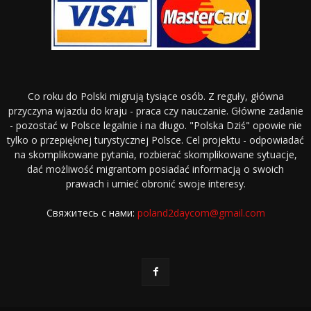
Co roku do Polski migrują tysiące osób. Z reguły, główna
przyczyna wjazdu do kraju - praca czy nauczanie. Główne zadanie
- pozostać w Polsce legalnie i na długo. "Polska Dziś" opowie nie
tylko o przepięknej turystycznej Polsce. Cel projektu - odpowiadać
na skomplikowane pytania, rozbierać skomplikowane sytuacje,
dać możliwość migrantom posiadać informacją o swoich
prawach i umieć obronić swoje interesy.
Свяжитесь с нами:
poland2daycom@gmail.com