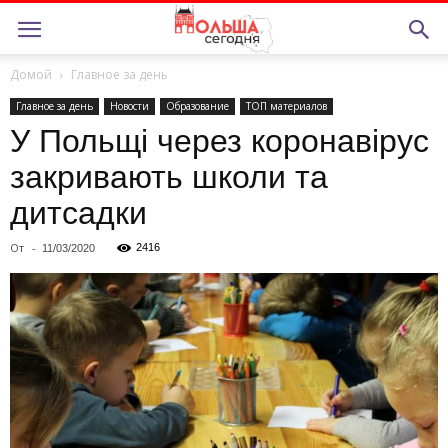
Домой
Главное за день
Главное за день
Новости
Образование
ТОП материалов
У Польщі через коронавірус
закривають школи та
дитсадки
От
-
2416
11/03/2020