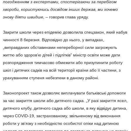
погодженням з експертами, спостерігаючи за перебігом
хвороби, користуючись досвідом інших держав, ми хочемо
знову діяти швидше,
– говорив глава уряду.
Закрити школи через епідемію дозволила спецзакон, який набув
чинності 8 березня. Відповідно до нього, у випадках,
„виправданих обставинами непереборної сили загрожують
життю або здоров’ю дітей і підлітків” міністр освіти може дати
розпорядження тимчасово обмежити або призупинити роботу
шкіл і дитячих садків на всій території країни або її частини, з
урахуванням ступеня небезпеки в даному районі.
Законопроект також дозволяє виплачувати батьківські допомоги
за час закриття школи або дитячого садка. „У разі закриття ясел,
дитячого клубу, дитячого садка або школи, в яку відвідує дитина,
через COVID-19, застрахованому, звільненому від виконання
роботи у зв’язку з необхідністю особистої опіки над дитиною
надається додаткова допомога по догляду за дитиною на термін