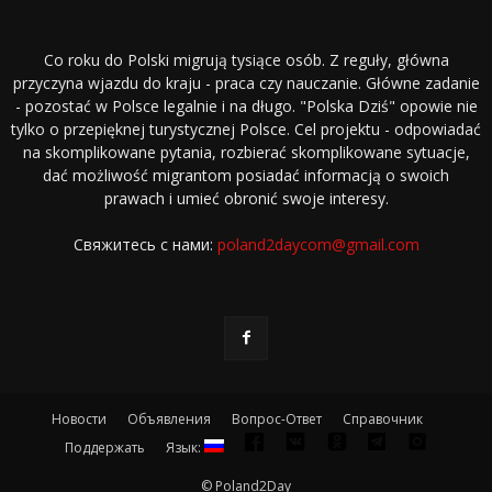
Co roku do Polski migrują tysiące osób. Z reguły, główna
przyczyna wjazdu do kraju - praca czy nauczanie. Główne zadanie
- pozostać w Polsce legalnie i na długo. "Polska Dziś" opowie nie
tylko o przepięknej turystycznej Polsce. Cel projektu - odpowiadać
na skomplikowane pytania, rozbierać skomplikowane sytuacje,
dać możliwość migrantom posiadać informacją o swoich
prawach i umieć obronić swoje interesy.
Свяжитесь с нами:
poland2daycom@gmail.com
Новости
Объявления
Вопрос-Ответ
Справочник
Поддержать
Язык:
© Poland2Day