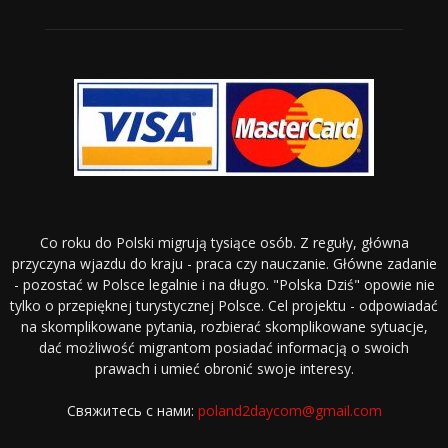
Co roku do Polski migrują tysiące osób. Z reguły, główna
przyczyna wjazdu do kraju - praca czy nauczanie. Główne zadanie
- pozostać w Polsce legalnie i na długo. "Polska Dziś" opowie nie
tylko o przepięknej turystycznej Polsce. Cel projektu - odpowiadać
na skomplikowane pytania, rozbierać skomplikowane sytuacje,
dać możliwość migrantom posiadać informacją o swoich
prawach i umieć obronić swoje interesy.
Свяжитесь с нами:
poland2daycom@gmail.com