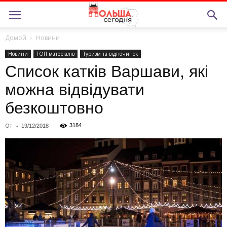
Домой
Новини
Новини
ТОП матерiалiв
Туризм та відпочинок
Список катків Варшави, які
можна відвідувати
безкоштовно
От
-
3184
19/12/2018