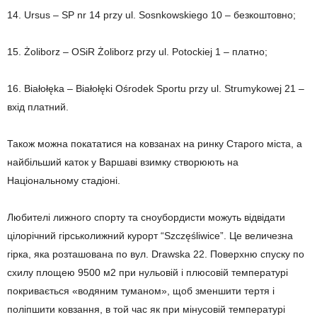
14. Ursus – SP nr 14 przy ul. Sosnkowskiego 10 – безкоштовно;
15. Żoliborz – OSiR Żoliborz przy ul. Potockiej 1 – платно;
16. Białołęka – Białołęki Ośrodek Sportu przy ul. Strumykowej 21 –
вхід платний.
Також можна покататися на ковзанах на ринку Старого міста, а
найбільший каток у Варшаві взимку створюють на
Національному стадіоні.
Любителі лижного спорту та сноубордисти можуть відвідати
цілорічний гірськолижний курорт “Szczęśliwice”. Це величезна
гірка, яка розташована по вул. Drawska 22. Поверхню спуску по
схилу площею 9500 м2 при нульовій і плюсовій температурі
покривається «водяним туманом», щоб зменшити тертя і
поліпшити ковзання, в той час як при мінусовій температурі