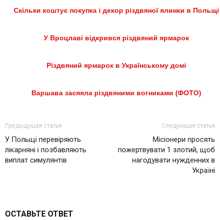
Скільки коштує покупка і декор різдвяної ялинки в Польщі
У Вроцлаві відкрився різдвяний ярмарок
Різдвяний ярмарок в Українському домі
Варшава засяяла різдвяними вогниками (ФОТО)
Предыдущая статья
Следующая статья
У Польщі перевіряють
Мiciонери просять
лікарняні і позбавляють
пожертвувати 1 злотий, щоб
виплат симулянтів
нагодувати нужденних в
Україні
ОСТАВЬТЕ ОТВЕТ