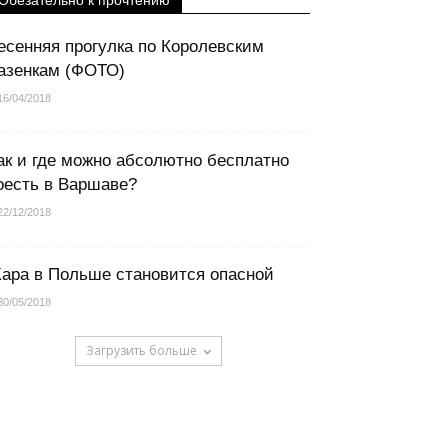
Обезательно к прочтению
есенняя прогулка по Королевским
азенкам (ФОТО)
16/04/2018
ак и где можно абсолютно бесплатно
оесть в Варшаве?
22/12/2018
ара в Польше становится опасной
30/05/2018
Загрузить больше