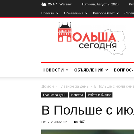
C
25.4
Warsaw
Пятница, Август 7, 2026
Рег
Новости
Объявления
Вопрос-Ответ
Справ
Польща
Сьогодні
НОВОСТИ
ОБЪЯВЛЕНИЯ
ВОПРОС-
Домой
Главное за день
В Польше с июля сниз
Главное за день
Новости
Работа и бизнес
В Польше с ию
От
-
467
23/06/2022