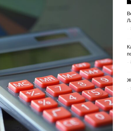
В
Л
-
К
п
-
Ж
-