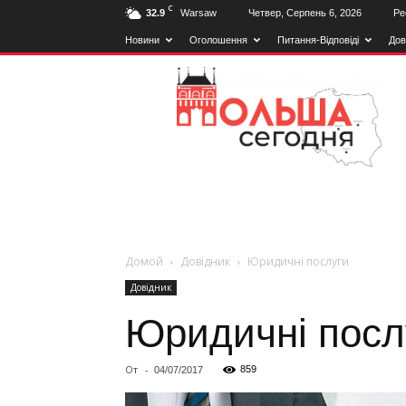
C
32.9
Warsaw
Четвер, Серпень 6, 2026
Ре
Новини
Оголошення
Питання-Відповіді
Дов
Польща
Сьогодні
Домой
Довiдник
Юридичні послуги
Довiдник
Юридичні посл
От
-
859
04/07/2017