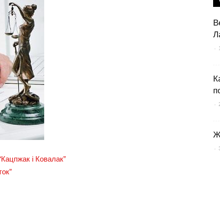
В
Л
-
К
п
-
Ж
-
“Кацпжак і Ковалак”
ток”