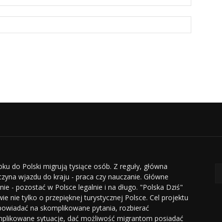
oku do Polski migrują tysiące osób. Z reguły, główna
czyna wjazdu do kraju - praca czy nauczanie. Główne
nie - pozostać w Polsce legalnie i na długo. "Polska Dziś"
ie nie tylko o przepięknej turystycznej Polsce. Cel projektu
powiadać na skomplikowane pytania, rozbierać
plikowane sytuacje, dać możliwość migrantom posiadać