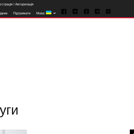
єстрація / Авторизація
ідник
Підтримати
Мова:
уги