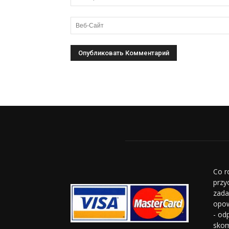
Co r
przy
zada
opow
- od
skom