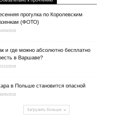
Обезательно к прочтению
есенняя прогулка по Королевским
азенкам (ФОТО)
16/04/2018
ак и где можно абсолютно бесплатно
оесть в Варшаве?
22/12/2018
ара в Польше становится опасной
30/05/2018
Загрузить больше