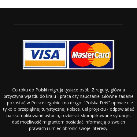
Co roku do Polski migrują tysiące osób. Z reguły, główna
przyczyna wjazdu do kraju - praca czy nauczanie. Główne zadanie
- pozostać w Polsce legalnie i na długo. "Polska Dziś" opowie nie
tylko o przepięknej turystycznej Polsce. Cel projektu - odpowiadać
na skomplikowane pytania, rozbierać skomplikowane sytuacje,
dać możliwość migrantom posiadać informacją o swoich
prawach i umieć obronić swoje interesy.