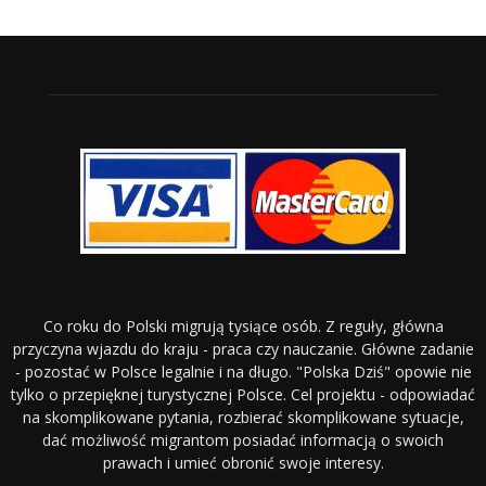
Co roku do Polski migrują tysiące osób. Z reguły, główna
przyczyna wjazdu do kraju - praca czy nauczanie. Główne zadanie
- pozostać w Polsce legalnie i na długo. "Polska Dziś" opowie nie
tylko o przepięknej turystycznej Polsce. Cel projektu - odpowiadać
na skomplikowane pytania, rozbierać skomplikowane sytuacje,
dać możliwość migrantom posiadać informacją o swoich
prawach i umieć obronić swoje interesy.