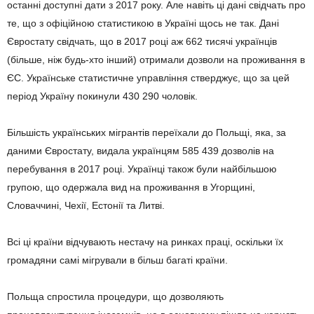
останні доступні дати з 2017 року. Але навіть ці дані свідчать про
те, що з офіційною статистикою в Україні щось не так. Дані
Євростату свідчать, що в 2017 році аж 662 тисячі українців
(більше, ніж будь-хто інший) отримали дозволи на проживання в
ЄС. Українське статистичне управління стверджує, що за цей
період Україну покинули 430 290 чоловік.
Більшість українських мігрантів переїхали до Польщі, яка, за
даними Євростату, видала українцям 585 439 дозволів на
перебування в 2017 році. Українці також були найбільшою
групою, що одержала вид на проживання в Угорщині,
Словаччині, Чехії, Естонії та Литві.
Всі ці країни відчувають нестачу на ринках праці, оскільки їх
громадяни самі мігрували в більш багаті країни.
Польща спростила процедури, що дозволяють