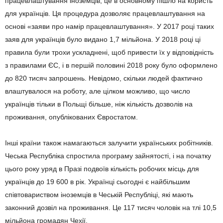
працевлаштування іноземців, це в основному пішло на користь
для українців. Ця процедура дозволяє працевлаштування на
основі «заяви про намір працевлаштування». У 2017 році таких
заяв для українців було видано 1,7 мільйона. У 2018 році ці
правила були трохи ускладнені, щоб привести їх у відповідність
з правилами ЄС, і в першій половині 2018 року було оформлено
до 820 тисяч запрошень. Невідомо, скільки людей фактично
влаштувалося на роботу, але цілком можливо, що число
українців тільки в Польщі більше, ніж кількість дозволів на
проживання, опублікованих Євростатом.
Інші країни також намагаються залучити українських робітників.
Чеська Республіка спростила програму зайнятості, і на початку
цього року уряд в Празі подвоїв кількість робочих місць для
українців до 19 600 в рік. Українці сьогодні є найбільшим
співтовариством іноземців в Чеській Республіці, які мають
законний дозвіл на проживання. Це 117 тисяч чоловік на тлі 10,5
мільйона громадян Чехії.