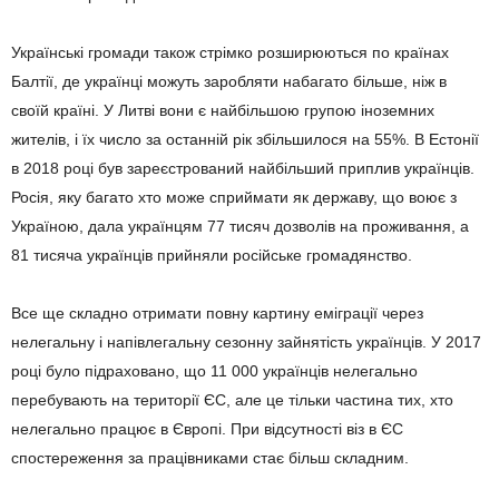
Українські громади також стрімко розширюються по країнах
Балтії, де українці можуть заробляти набагато більше, ніж в
своїй країні. У Литві вони є найбільшою групою іноземних
жителів, і їх число за останній рік збільшилося на 55%. В Естонії
в 2018 році був зареєстрований найбільший приплив українців.
Росія, яку багато хто може сприймати як державу, що воює з
Україною, дала українцям 77 тисяч дозволів на проживання, а
81 тисяча українців прийняли російське громадянство.
Все ще складно отримати повну картину еміграції через
нелегальну і напівлегальну сезонну зайнятість українців. У 2017
році було підраховано, що 11 000 українців нелегально
перебувають на території ЄС, але це тільки частина тих, хто
нелегально працює в Європі. При відсутності віз в ЄС
спостереження за працівниками стає більш складним.