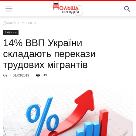
Домой
Новини
Новини
14% ВВП України
складають перекази
трудових мігрантів
От
-
519
01/03/2019