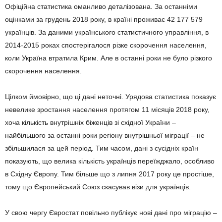
Офіційна статистика оманливо деталізована. За останніми
оцінками за грудень 2018 року, в країні проживає 42 177 579
українців. За даними українського статистичного управління, в
2014-2015 роках спостерігалося різке скорочення населення,
коли Україна втратила Крим. Але в останні роки не було різкого
скорочення населення.
Цілком ймовірно, що ці дані неточні. Урядова статистика показує
невелике зростання населення протягом 11 місяців 2018 року,
хоча кількість внутрішніх біженців зі східної України –
найбільшого за останні роки регіону внутрішньої міграції – не
збільшилася за цей період. Тим часом, дані з сусідніх країн
показують, що велика кількість українців переїжджало, особливо
в Східну Європу. Тим більше що з липня 2017 року це простіше,
тому що Європейський Союз скасував візи для українців.
У свою чергу Євростат повільно публікує нові дані про міграцію –