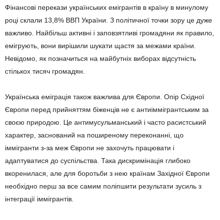
Фінансові перекази українських емігрантів в країну в минулому
році склали 13,8% ВВП України. З політичної точки зору це дуже
важливо. Найбільш активні і заповзятливі громадяни як правило,
емігрують, вони вирішили шукати щастя за межами країни.
Невідомо, як позначиться на майбутніх виборах відсутність
стількох тисяч громадян.
Українська еміграція також важлива для Європи. Опір Східної
Європи перед прийняттям біженців не є антиіммігрантським за
своєю природою. Це антимусульманський і часто расистський
характер, заснований на поширеному переконанні, що
іммігранти з-за меж Європи не захочуть працювати і
адаптуватися до суспільства. Така дискримінація глибоко
вкоренилася, але для боротьби з нею країнам Західної Європи
необхідно перш за все самим поліпшити результати зусиль з
інтеграції іммігрантів.