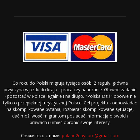
Co roku do Polski migrują tysiące osób. Z reguły, główna
przyczyna wjazdu do kraju - praca czy nauczanie. Główne zadanie
- pozostać w Polsce legalnie i na długo. "Polska Dziś" opowie nie
tylko o przepięknej turystycznej Polsce. Cel projektu - odpowiadać
na skomplikowane pytania, rozbierać skomplikowane sytuacje,
dać możliwość migrantom posiadać informacją o swoich
prawach i umieć obronić swoje interesy.
Свяжитесь с нами:
poland2daycom@gmail.com