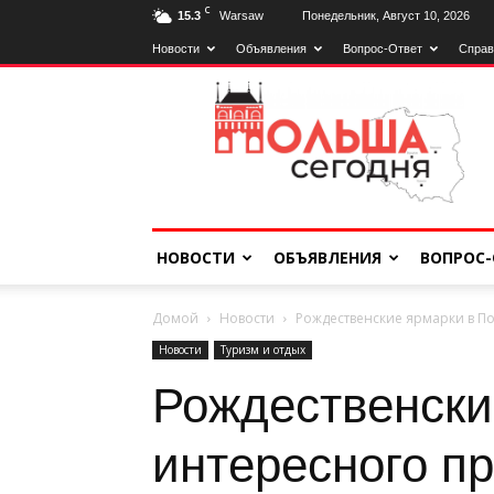
C
15.3
Warsaw
Понедельник, Август 10, 2026
Новости
Объявления
Вопрос-Ответ
Справ
Польща
Сьогодні
НОВОСТИ
ОБЪЯВЛЕНИЯ
ВОПРОС-
Домой
Новости
Рождественские ярмарки в По
Новости
Туризм и отдых
Рождественски
интересного п