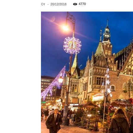
От
-
4770
20/12/2018