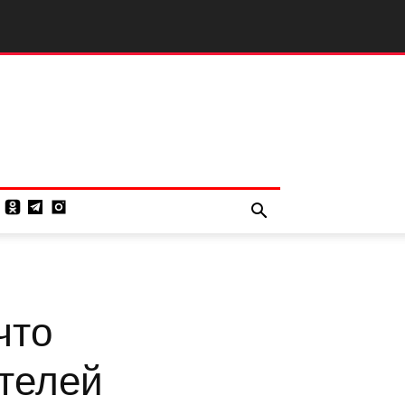
что
ителей