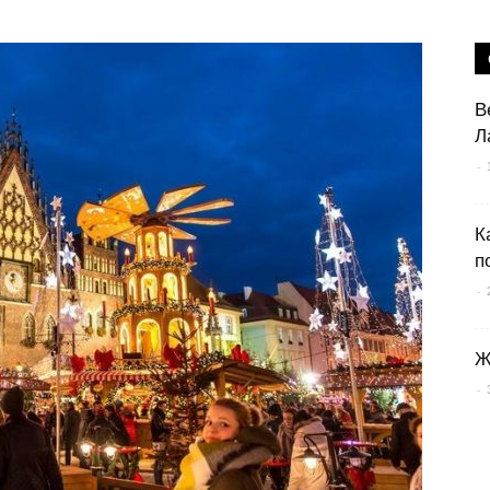
В
Л
-
К
п
-
Ж
-