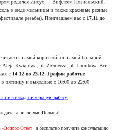
отором родился Иисус — Вифлеем Познаньский.
усель в виде мельницы и также красивые резные
 фестивале резьбы). Приглашаем вас с
17.11 до
считается самой короткой, но самой большой.
:
Aleja Kwiatowa, pl. Żołnierza, pl. Lotników. Все
ках с 1
4.12 по 23.12. График работы:
а в пятницу и выходные с 10:00 до 22:00.
айте и находите хорошую работу.
ледите за новостями Польши!
е
«Вопрос-Ответ»
и бесплатно получите консультацию