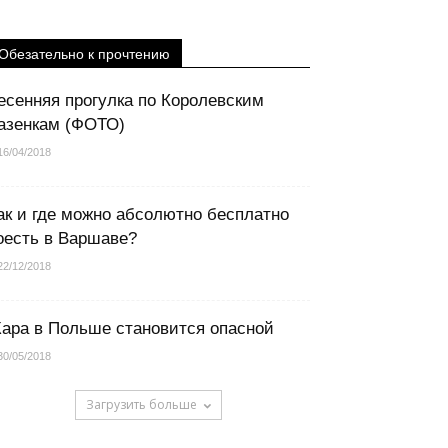
Обезательно к прочтению
есенняя прогулка по Королевским
азенкам (ФОТО)
16/04/2018
ак и где можно абсолютно бесплатно
оесть в Варшаве?
22/12/2018
ара в Польше становится опасной
30/05/2018
Загрузить больше