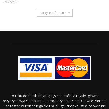
-
30/05/2018
Загрузить больше
Co roku do Polski migrują tysiące osób. Z reguły, główna
przyczyna wjazdu do kraju - praca czy nauczanie. Główne zadanie
- pozostać w Polsce legalnie i na długo. "Polska Dziś" opowie nie