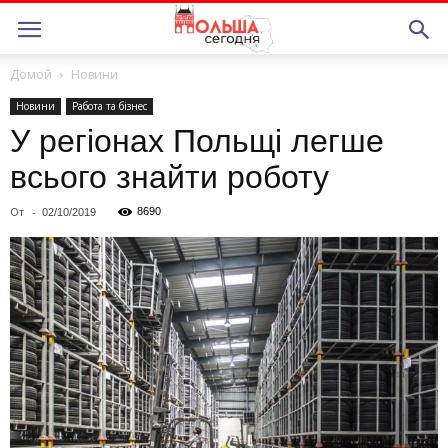
Домой
Новини
Новини
Работа та бiзнес
У регіонах Польщі легше
всього знайти роботу
От
-
8690
02/10/2019