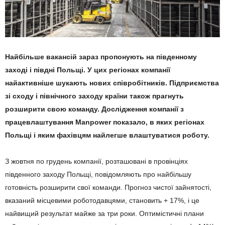
Найбільше вакансій зараз пропонують на південному
заході і півдні Польщі. У цих регіонах компанії
найактивніше шукають нових співробітників. Підприємства
зі сходу і північного заходу країни також прагнуть
розширити свою команду. Дослідження компанії з
працевлаштування Manpower показало, в яких регіонах
Польщі і яким фахівцям найлегше влаштуватися роботу.
З жовтня по грудень компанії, розташовані в провінціях
південного заходу Польщі, повідомляють про найбільшу
готовність розширити свої команди. Прогноз чистої зайнятості,
вказаний місцевими роботодавцями, становить + 17%, і це
найвищий результат майже за три роки. Оптимістичні плани