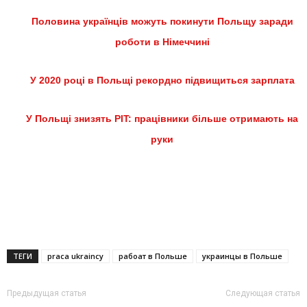
Половина українців можуть покинути Польщу заради
роботи в Німеччині
У 2020 році в Польщі рекордно підвищиться зарплата
У Польщі знизять PIT: працівники більше отримають на
руки
ТЕГИ
praca ukraincy
рабоат в Польше
украинцы в Польше
Предыдущая статья
Следующая статья