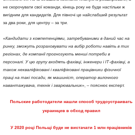
не скорочувати свої команди, кінець року не буде настільки ж
вигідним для кандидатів. Для півночі це найслабший результат
за два роки, для центру – за три.
«
Кандидати з компетенціями, затребуваними в даний час на
ринку, зможуть розраховувати на вибір роботи навіть в тих
регіонах, де компанії прогнозують менші потреби в
персоналі. У цю групу входять фахівці, інженери і ІТ-фахівці, а
також некваліфіковані і кваліфіковані працівники фізичної
праці на такі посади, як машиніст, оператор вилочного
навантажувача, технік і зварювальник
», – пояснює експерт.
Польские работодатели нашли способ трудоустраивать
украинцев в обход правил
У 2020 році Польщі буде не вистачати 1 млн працівників