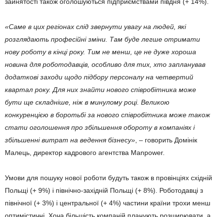
зайнятості також оголошуються підприємствами півдня (+ 14%).
«Саме в цих регіонах слід звернути увагу на людей, які
розглядають професійні зміни. Там буде легше отримати
нову роботу в кінці року. Тим не менш, це не дуже хороша
новина для роботодавців, особливо для тих, хто запланував
додаткові заходи щодо підбору персоналу на четвертий
квартал року. Для них знайти нового співробітника може
бути ще складніше, ніж в минулому році. Великою
конкуренцією в боротьбі за нового співробітника може також
стати оголошення про збільшення обороту в компаніях і
збільшенні витрат на ведення бізнесу»
, – говорить Домінік
Малець, директор кадрового агентства Manpower.
Умови для пошуку нової роботи будуть також в провінціях східній
Польщі (+ 9%) і північно-західній Польщі (+ 8%). Роботодавці з
північної (+ 3%) і центральної (+ 4%) частини країни трохи менш
оптимістичні. Хоча більшість компаній планують розширювати, а