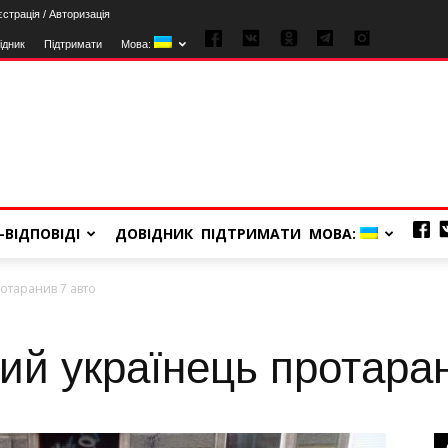
страція / Авторизація
ідник
Підтримати
Мова:
-ВІДПОВІДІ
ДОВІДНИК
ПІДТРИМАТИ
МОВА:
ротаранив 7 авто
ний українець протара