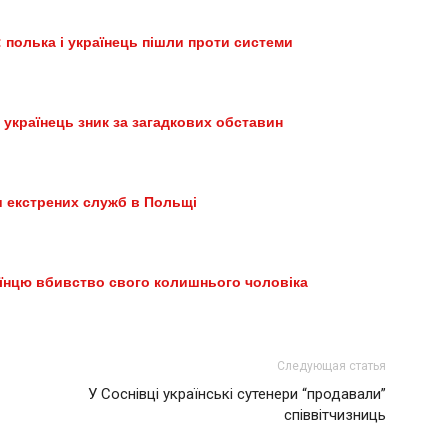
 полька і українець пішли проти системи
 українець зник за загадкових обставин
 екстрених служб в Польщі
їнцю вбивство свого колишнього чоловіка
Следующая статья
У Соснівці українські сутенери “продавали”
співвітчизниць