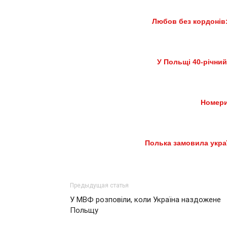
Любов без кордонів:
У Польщі 40-річний
Номери
Полька замовила укра
Предыдущая статья
У МВФ розповіли, коли Україна наздожене
Польщу