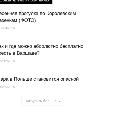
Обезательно к прочтению
есенняя прогулка по Королевским
азенкам (ФОТО)
16/04/2018
ак и где можно абсолютно бесплатно
оесть в Варшаве?
22/12/2018
ара в Польше становится опасной
30/05/2018
Загрузить больше