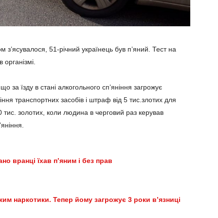
м з’ясувалося, 51-річний українець був п’яний. Тест на
 організмі.
 що за їзду в стані алкогольного сп’яніння загрожує
іння транспортних засобів і штраф від 5 тис.злотих для
тис. золотих, коли людина в черговий раз керував
’яніння.
ано вранці їхав п’яним і без прав
им наркотики. Тепер йому загрожує 3 роки в’язниці