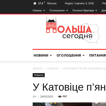
C
17.2
Warsaw
Неділя, Серпень 9, 2026
Реє
Новини
Оголошення
Питання-Відповіді
Дов
Польща
Сьогодні
НОВИНИ
ОГОЛОШЕННЯ
ПИТАННЯ
Домой
Новини
У Катовіце п’яний українець п
Новини
У Катовіце п’я
От
-
862
24/02/2020