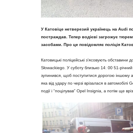
У Катовіце нетверезий українець на Audi п
постраждав. Тепер водієві загрожує тюрем
засобами. Про це повідомляє поліція Катов
Катовицькі поліцейські з’ясовують обставини д
Słowackiego. У суботу близько 14: 00 51-річний
зупинився, щоб поступитися дорогою іншому а
яка від удару по черзі врізалася в автомобілі Go
події і “поцілував” Opel Insignia, а потім ще в