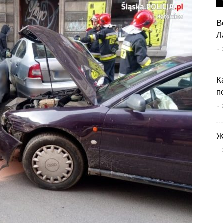
В
Л
-
К
п
-
Ж
-