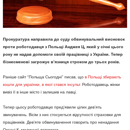
Прокуратура направила до суду обвинувальний висновок
проти роботодавця з Польщі Анджея Ц, який у січні цього
року не надав допомоги своїй працівниці з України. Тепер
бізнесменові загрожує в’язниця строком до трьох років.
Раніше сайт “Польща Сьогодні” писав, що
в Польщі збирають
кошти для українки, в якої стався інсульт.
Роботодавець жінки
вивіз її в інше місто і залишив на лавці.
Тепер цьосу роботодавцю пред’явили цілих дев’ять
звинувачень. Вісім з них стосуються відсутності страховки для
працівників. Дев’яте обвинувачення говорить про ненадання
Оксані К. медичної допомоги.