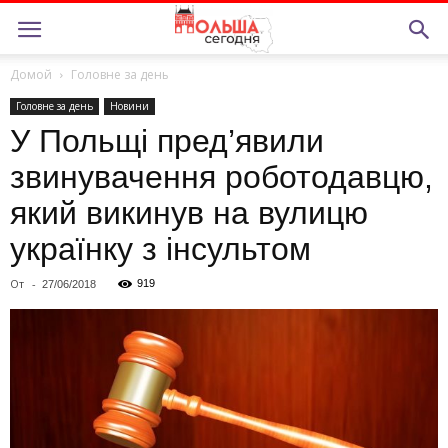
Домой
Головне за день
Головне за день
Новини
У Польщі пред’явили
звинувачення роботодавцю,
який викинув на вулицю
українку з інсультом
От
-
919
27/06/2018