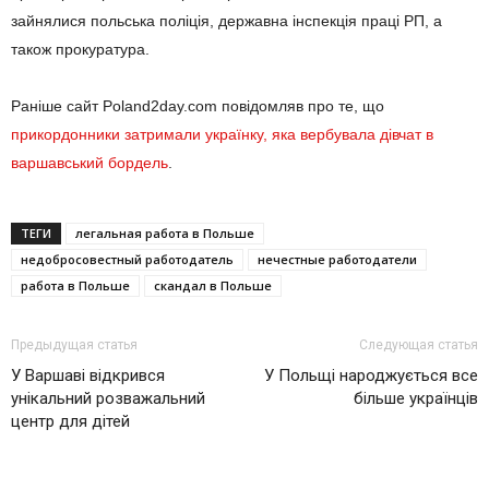
зайнялися польська поліція, державна інспекція праці РП, а
також прокуратура.
Раніше сайт Poland2day.com повідомляв про те, що
прикордонники затримали українку, яка вербувала дівчат в
варшавський бордель
.
ТЕГИ
легальная работа в Польше
недобросовестный работодатель
нечестные работодатели
работа в Польше
скандал в Польше
Предыдущая статья
Следующая статья
У Варшаві відкрився
У Польщі народжується все
унікальний розважальний
більше українців
центр для дітей