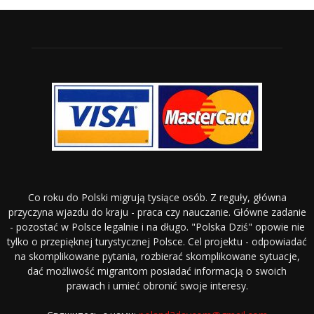
Co roku do Polski migrują tysiące osób. Z reguły, główna
przyczyna wjazdu do kraju - praca czy nauczanie. Główne zadanie
- pozostać w Polsce legalnie i na długo. "Polska Dziś" opowie nie
tylko o przepięknej turystycznej Polsce. Cel projektu - odpowiadać
na skomplikowane pytania, rozbierać skomplikowane sytuacje,
dać możliwość migrantom posiadać informacją o swoich
prawach i umieć obronić swoje interesy.