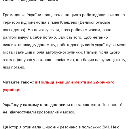
Громадянка України працювала на цього роботодавця і жила на
території підприємства в гміні Клещево (Великопольське
воєводство). На початку січня, поза робочим часом, вона
раптом відчула себе погано. Замість того, щоб негайно
викликати швидку допомогу, роботодавець вивіз українку за межі
міста і залишив її біля автобусної зупинки. І тільки після цього
зателефонував у лікарню і повідомив, що бачив на зупинці жінку,
якій погано.
Читайте також:
в Польщі знайшли мертвим 22-річного
українця
Українку у важкому стані доставили в лікарню міста Познань. У
неї діагностували крововилив у мозок.
Ця історія отримала широкий резонанс в польських ЗМІ. Нею