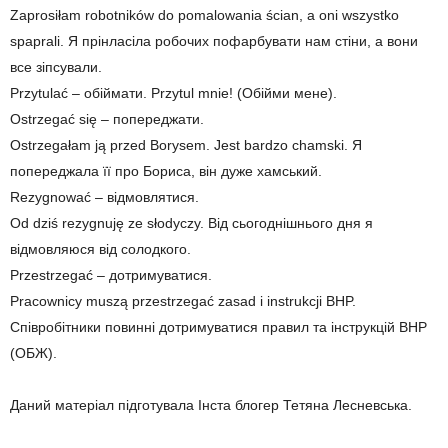
Zaprosiłam robotników do pomalowania ścian, a oni wszystko
spaprali. Я прінласіла робочих пофарбувати нам стіни, а вони
все зіпсували.
Przytulać – обіймати. Przytul mnie! (Обійми мене).
Ostrzegać się – попереджати.
Ostrzegałam ją przed Borysem. Jest bardzo chamski. Я
попереджала її про Бориса, він дуже хамський.
Rezygnować – відмовлятися.
Od dziś rezygnuję ze słodyczy. Від сьогоднішнього дня я
відмовляюся від солодкого.
Przestrzegać – дотримуватися.
Pracownicy muszą przestrzegać zasad i instrukcji BHP.
Співробітники повинні дотримуватися правил та інструкцій BHP
(ОБЖ).
Даний матеріал підготувала Інста блогер Тетяна Лесневська.