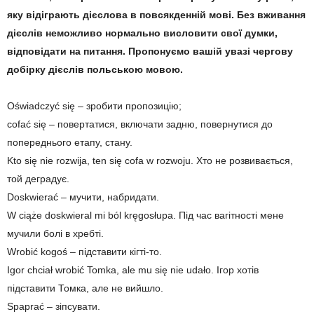
яку відіграють дієслова в повсякденній мові. Без вживання
дієслів неможливо нормально висловити свої думки,
відповідати на питання. Пропонуємо вашій увазі чергову
добірку дієслів польською мовою.
Oświadczyć się – зробити пропозицію;
cofać się – повертатися, включати задню, повернутися до
попереднього етапу, стану.
Kto się nie rozwija, ten się cofa w rozwoju. Хто не розвивається,
той деградує.
Doskwierać – мучити, набридати.
W ciąże doskwieral mi ból kręgosłupa. Під час вагітності мене
мучили болі в хребті.
Wrobić kogoś – підставити кігті-то.
Igor chciał wrobić Tomka, ale mu się nie udało. Ігор хотів
підставити Томка, але не вийшло.
Spaprać – зіпсувати.