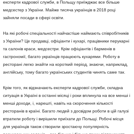
експерти кадрової служби, в Польщу приїжджає все більше
медсестер з України. Майже тисяча українців в 2018 році
зайняли посади в сфері освіти.
На які робочі спеціальності найчастіше наймають співробітників
з України? Це продавці, офіціанти і кухарі, працівники перукарні
та салонів краси, медсестри. Крім офіціантів і барменів в
гастрономії, багато українців працюють кухарями. Роботу в
ресторані легко знайти на короткий період, знаючи, наприклад,
англійську, тому багато українських студентів чинять саме так.
Крім того, як відзначають експерти кадрової служби, складна
ситуація в Україні в останні місяці і роки вплинула на все менші і
менші доходи, і, нарешті, навіть на скорочення кількості
ресторанів в країні. Багато людей з досвідом роботи в цій галузі
втратили роботу і вирішили приїхати до Польщі. Робочі місця
для українців також створили зростаючу популярність