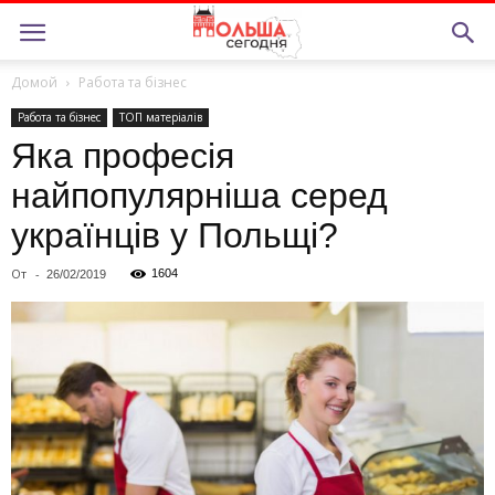
Домой
Работа та бiзнес
Работа та бiзнес
ТОП матерiалiв
Яка професія
найпопулярніша серед
українців у Польщі?
От
-
1604
26/02/2019