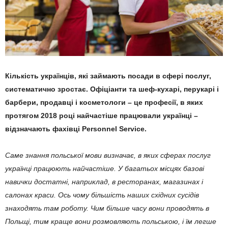
Кількість українців, які займають посади в сфері послуг,
систематично зростає. Офіціанти та шеф-кухарі, перукарі і
барбери, продавці і косметологи – це професії, в яких
протягом 2018 році найчастіше працювали українці –
відзначають фахівці Personnel Service.
Саме знання польської мови визначає, в яких сферах послуг
українці працюють найчастіше. У багатьох місцях базові
навички достатні, наприклад, в ресторанах, магазинах і
салонах краси. Ось чому більшість наших східних сусідів
знаходять там роботу. Чим більше часу вони проводять в
Польщі, тим краще вони розмовляють польською, і їм легше