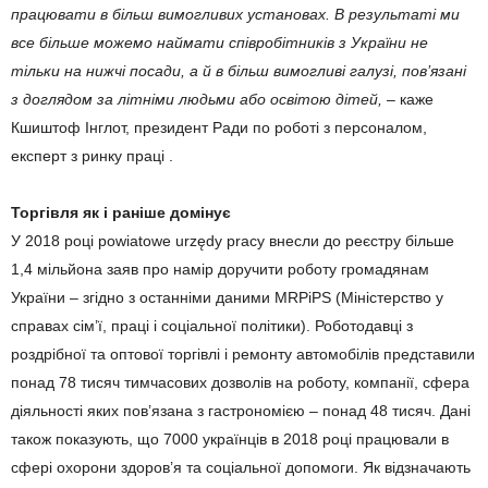
працювати в більш вимогливих установах. В результаті ми
все більше можемо наймати співробітників з України не
тільки на нижчі посади, а й в більш вимогливі галузі, пов’язані
з доглядом за літніми людьми або освітою дітей,
– каже
Кшиштоф Інглот, президент Ради по роботі з персоналом,
експерт з ринку праці .
Торгівля як і раніше домінує
У 2018 році powiatowe urzędy pracy внесли до реєстру більше
1,4 мільйона заяв про намір доручити роботу громадянам
України – згідно з останніми даними MRPiPS (Міністерство у
справах сім’ї, праці і соціальної політики). Роботодавці з
роздрібної та оптової торгівлі і ремонту автомобілів представили
понад 78 тисяч тимчасових дозволів на роботу, компанії, сфера
діяльності яких пов’язана з гастрономією – понад 48 тисяч. Дані
також показують, що 7000 українців в 2018 році працювали в
сфері охорони здоров’я та соціальної допомоги. Як відзначають