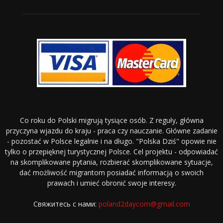
Co roku do Polski migrują tysiące osób. Z reguły, główna
przyczyna wjazdu do kraju - praca czy nauczanie. Główne zadanie
- pozostać w Polsce legalnie i na długo. "Polska Dziś" opowie nie
tylko o przepięknej turystycznej Polsce. Cel projektu - odpowiadać
na skomplikowane pytania, rozbierać skomplikowane sytuacje,
dać możliwość migrantom posiadać informacją o swoich
prawach i umieć obronić swoje interesy.
Свяжитесь с нами:
poland2daycom@gmail.com