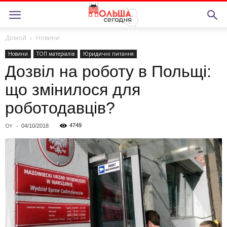
Домой
Новини
Новини
ТОП матерiалiв
Юридичні питання
Дозвіл на роботу в Польщі:
що змінилося для
роботодавців?
От
-
4749
04/10/2018