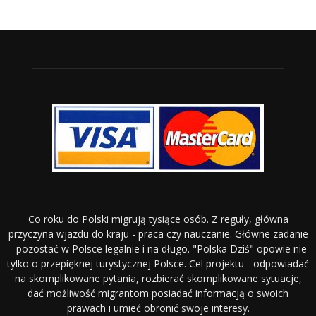
Co roku do Polski migrują tysiące osób. Z reguły, główna
przyczyna wjazdu do kraju - praca czy nauczanie. Główne zadanie
- pozostać w Polsce legalnie i na długo. "Polska Dziś" opowie nie
tylko o przepięknej turystycznej Polsce. Cel projektu - odpowiadać
na skomplikowane pytania, rozbierać skomplikowane sytuacje,
dać możliwość migrantom posiadać informacją o swoich
prawach i umieć obronić swoje interesy.