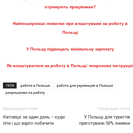
отримують працівники?
Найпоширеніші помилки при влаштуванні на роботу в
Польщі
У Польщі підвищать мінімальну зарплату
Як влаштуватися на роботу в Польщі: покрокова інструкці
ТЕГИ
работа в Польше
работа для украинцев в Польше
разрешение на работу
Предыдущая статья
Следующая статья
Катовіце за один день – куди
У Польщі для туристів
піти і що варто побачити
приготували 50% знижки