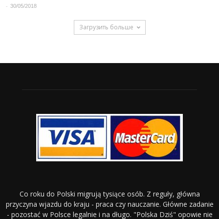
-
30/05/2018
Загрузить больше
Co roku do Polski migrują tysiące osób. Z reguły, główna
przyczyna wjazdu do kraju - praca czy nauczanie. Główne zadanie
- pozostać w Polsce legalnie i na długo. "Polska Dziś" opowie nie