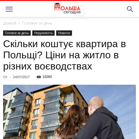
Домой
Головне за день
Головне за день
Нерухомiсть
Новини
Скільки коштує квартира в
Польщі? Ціни на житло в
різних воєводствах
От
-
10260
24/07/2017