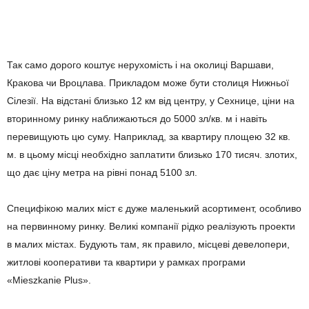
Так само дорого коштує нерухомість і на околиці Варшави,
Кракова чи Вроцлава. Прикладом може бути столиця Нижньої
Сілезії. На відстані близько 12 км від центру, у Сехнице, ціни на
вторинному ринку наближаються до 5000 зл/кв. м і навіть
перевищують цю суму. Наприклад, за квартиру площею 32 кв.
м. в цьому місці необхідно заплатити близько 170 тисяч. злотих,
що дає ціну метра на рівні понад 5100 зл.
Специфікою малих міст є дуже маленький асортимент, особливо
на первинному ринку. Великі компанії рідко реалізують проекти
в малих містах. Будують там, як правило, місцеві девелопери,
житлові кооперативи та квартири у рамках програми
«Mieszkanie Plus».