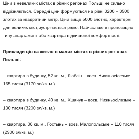
Ціни в невеликих містах в різних регіонах Польщі не сильно
відрізняються. Середні ціни формуються на рівні 3200 – 3500
злотих за квадратний метр. Ціни вище 5000 злотих, характерні
для великих міст, зустрічається рідко. Найчастіше в пропозиціях
типу апартамент або квартира підвищеної комфортності.
Приклади цін на житло в малих містах в різних регіонах
Польщі:
– квартира в будинку, 52 кв. м., Люблін – воєв. Нижньосілезьке –
165 тисяч (3170 зл/кв. м.)
– квартира в будинку, 40 кв. м., Хшанув – воєв. Нижньосілезьке –
130 тисяч (3200 зл/кв. м.)
– квартира, 38 кв. м., Гостынь – воєв. Малопольське – 110 тисяч
(2900 зл/кв. м.)