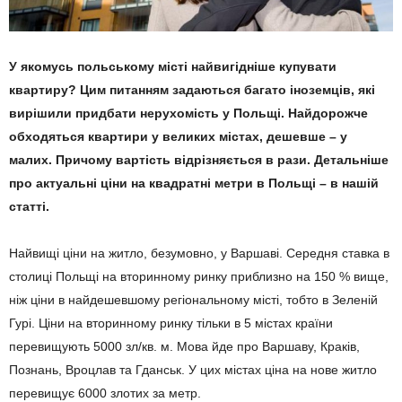
У якомусь польському місті найвигідніше купувати
квартиру? Цим питанням задаються багато іноземців, які
вирішили придбати нерухомість у Польщі. Найдорожче
обходяться квартири у великих містах, дешевше – у
малих. Причому вартість відрізняється в рази. Детальніше
про актуальні ціни на квадратні метри в Польщі – в нашій
статті.
Найвищі ціни на житло, безумовно, у Варшаві. Середня ставка в
столиці Польщі на вторинному ринку приблизно на 150 % вище,
ніж ціни в найдешевшому регіональному місті, тобто в Зеленій
Гурі. Ціни на вторинному ринку тільки в 5 містах країни
перевищують 5000 зл/кв. м. Мова йде про Варшаву, Краків,
Познань, Вроцлав та Гданськ. У цих містах ціна на нове житло
перевищує 6000 злотих за метр.