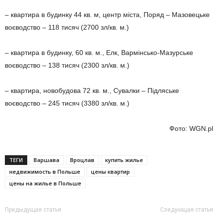
– квартира в будинку 44 кв. м, центр міста, Поряд – Мазовецьке
воєводство – 118 тисяч (2700 зл/кв. м.)
– квартира в будинку, 60 кв. м., Елк, Вармінсько-Мазурське
воєводство – 138 тисяч (2300 зл/кв. м.)
– квартира, новобудова 72 кв. м., Сувалки – Підляське
воєводство – 245 тисяч (3380 зл/кв. м.)
Фото: WGN.pl
ТЕГИ
Варшава
Вроцлав
купить жилье
недвижимость в Польше
цены квартир
цены на жилье в Польше
Предыдущая статья
Следующая статья