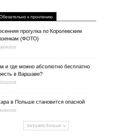
Обезательно к прочтению
есенняя прогулка по Королевским
азенкам (ФОТО)
16/04/2018
ак и где можно абсолютно бесплатно
оесть в Варшаве?
22/12/2018
ара в Польше становится опасной
30/05/2018
Загрузить больше