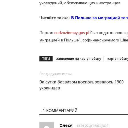
учреждений, обслуживающих иностранцев.
Читайте также:
В Польше за миграцией те
Портал
cudzoziemcy.gov.pl
был подготовлен в 
миграцией в Польше”, софинансируемого Шве
ТЕГИ
заявление на карту побыту
карта побыт
Предыдущая статья
За сутки безвизом воспользовалось 1900
украинцев
1 КОММЕНТАРИЙ
Олеся
18 01 22 at 18/01/2022