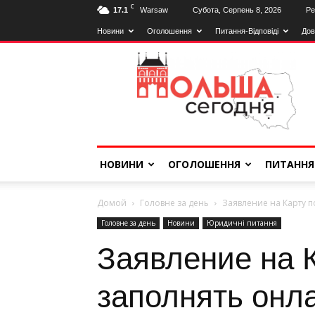
C
17.1
Warsaw
Субота, Серпень 8, 2026
Ре
Новини
Оголошення
Питання-Відповіді
Дов
Польща
Сьогодні
НОВИНИ
ОГОЛОШЕННЯ
ПИТАННЯ
Домой
Головне за день
Заявление на Карту 
Головне за день
Новини
Юридичні питання
Заявление на 
заполнять онл