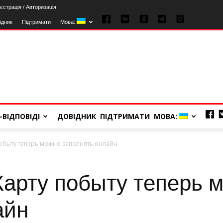
єстрація / Авторизація
ідник
Підтримати
Мова:
-ВІДПОВІДІ
ДОВІДНИК
ПІДТРИМАТИ
МОВА:
побыту теперь можно заполнять онлайн
Карту побыту теперь 
айн