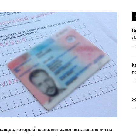
В
Л
-
К
п
-
Ж
-
ранцев, который позволяет заполнять заявления на