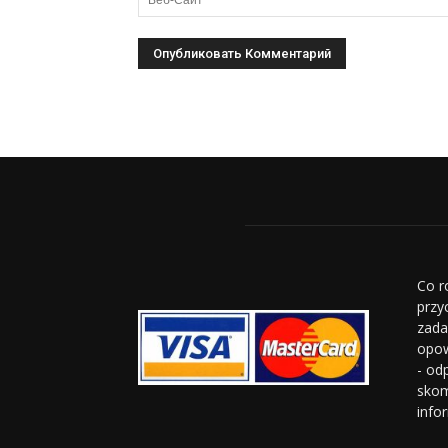
Co r
przy
zada
opow
- od
skom
info