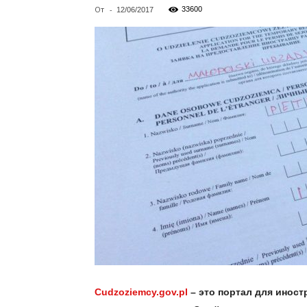
От
-
33600
12/06/2017
Cudzoziemcy.gov.pl
– это портал для иност