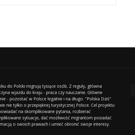
oku do Polski migrują tysiące osób. Z reguły, główna
czyna wjazdu do kraju - praca czy nauczanie. Główne
nie - pozostać w Polsce legalnie i na długo. "Polska Dziś"
ie nie tylko o przepięknej turystycznej Polsce. Cel projektu
powiadać na skomplikowane pytania, rozbierać
plikowane sytuacje, dać możliwość migrantom posiadać
rmacją o swoich prawach i umieć obronić swoje interesy.