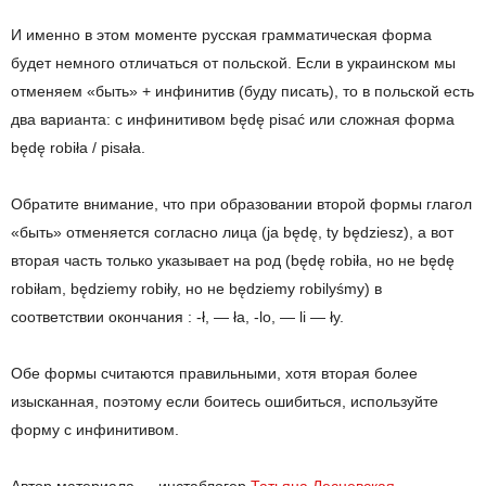
И именно в этом моменте русская грамматическая форма
будет немного отличаться от польской. Если в украинском мы
отменяем «быть» + инфинитив (буду писать), то в польской есть
два варианта: с инфинитивом będę pisać или сложная форма
będę robiła / pisała.
Обратите внимание, что при образовании второй формы глагол
«быть» отменяется согласно лица (ja będę, ty będziesz), а вот
вторая часть только указывает на род (będę robiła, но не będę
robiłam, będziemy robiły, но не będziemy robilyśmy) в
соответствии окончания : -ł, — ła, -lo, — li — ły.
Обе формы считаются правильными, хотя вторая более
изысканная, поэтому если боитесь ошибиться, используйте
форму с инфинитивом.
Автор материала — инстаблогер
Татьяна Лесневская
.