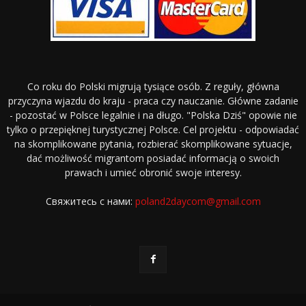
Co roku do Polski migrują tysiące osób. Z reguły, główna
przyczyna wjazdu do kraju - praca czy nauczanie. Główne zadanie
- pozostać w Polsce legalnie i na długo. "Polska Dziś" opowie nie
tylko o przepięknej turystycznej Polsce. Cel projektu - odpowiadać
na skomplikowane pytania, rozbierać skomplikowane sytuacje,
dać możliwość migrantom posiadać informacją o swoich
prawach i umieć obronić swoje interesy.
Свяжитесь с нами:
poland2daycom@gmail.com