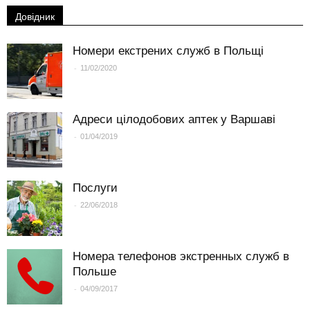
Довідник
Номери екстрених служб в Польщі
-
11/02/2020
Адреси цілодобових аптек у Варшаві
-
01/04/2019
Послуги
-
22/06/2018
Номера телефонов экстренных служб в
Польше
-
04/09/2017