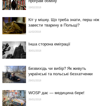
програм обміну
19/02/2018
Кіт у мішку. Що треба знати, перш ніж
завести тварину в Польщі?
11/02/2018
Iнша сторона еміграції
30/01/2018
Безвихідь чи вибір? Як живуть
українські та польські безхатченки
29/01/2018
WOSP дає — медицина бере!
26/01/2018